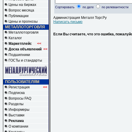
Цены на биржах
Сортировать
по дате
по релевантности
Вопрос месяца
Публикации
Администрация Металл Торг.Ру
Цены и прогнозы
Написать письмо
МЕТАЛЛОТОРГОВЛЯ
Металлоторговля
Если Вы считаете, что это ошибка, пожалуй
Каталог
Маркетплейс
<<
Доска объявлений
<<
Подшипники
ГОСТы и стандарты
ПОЛЬЗОВАТЕЛЯМ
Регистрация
<<
Подписка
Вопросы FAQ
Разделы
Информеры
Выставки
Реклама
О компании