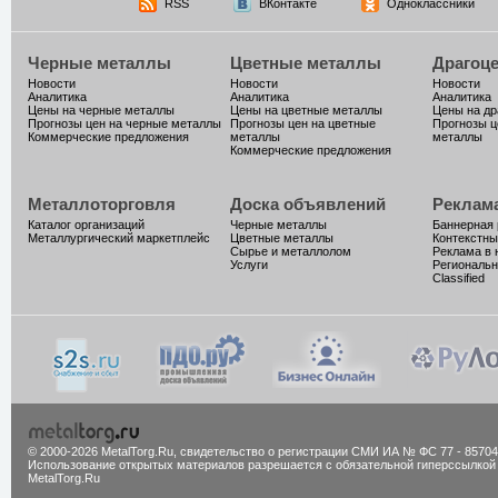
RSS
ВКонтакте
Одноклассники
Черные металлы
Цветные металлы
Драгоц
Новости
Новости
Новости
Аналитика
Аналитика
Аналитика
Цены на черные металлы
Цены на цветные металлы
Цены на д
Прогнозы цен на черные металлы
Прогнозы цен на цветные
Прогнозы ц
Коммерческие предложения
металлы
металлы
Коммерческие предложения
Металлоторговля
Доска объявлений
Реклам
Каталог организаций
Черные металлы
Баннерная
Металлургический маркетплейс
Цветные металлы
Контекстны
Сырье и металлолом
Реклама в 
Услуги
Региональн
Classified
© 2000-2026 MetalTorg.Ru,
cвидетельство о регистрации СМИ ИА № ФС 77 - 85704
Использование открытых материалов разрешается с обязательной гиперссылкой
MetalTorg.Ru