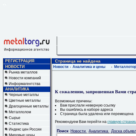
РЕГИСТРАЦИЯ
Страница не найдена
НОВОСТИ
Новости
Аналитика и цены
Металлотор
Рынка металлов
Новости компаний
Информагентства
АНАЛИТИКА
К сожалению, запрошенная Вами стра
Черные металлы
Цветные металлы
Возможные причины:
Вам прислали неверную ссылку
Драгоценные металлы
Вы ошиблись в наборе адреса
Металлолом
Страница была удалена или перемещена
Сырье
Рекомендуем Вам перейти на
главную страни
Статистика
Индекс цен России
Поиск
Новости
Аналитика
Доска объяв
Мировые цены