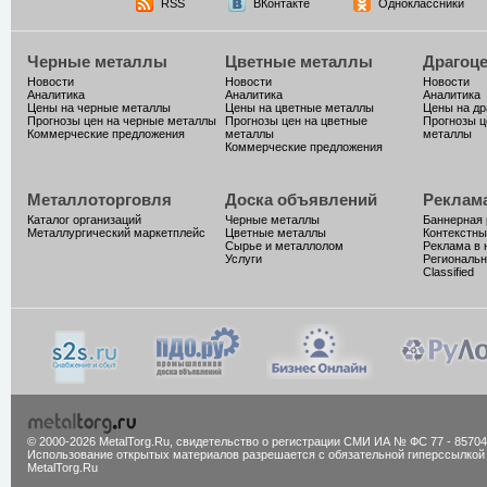
RSS
ВКонтакте
Одноклассники
Черные металлы
Цветные металлы
Драгоц
Новости
Новости
Новости
Аналитика
Аналитика
Аналитика
Цены на черные металлы
Цены на цветные металлы
Цены на д
Прогнозы цен на черные металлы
Прогнозы цен на цветные
Прогнозы ц
Коммерческие предложения
металлы
металлы
Коммерческие предложения
Металлоторговля
Доска объявлений
Реклам
Каталог организаций
Черные металлы
Баннерная
Металлургический маркетплейс
Цветные металлы
Контекстны
Сырье и металлолом
Реклама в 
Услуги
Региональн
Classified
© 2000-2026 MetalTorg.Ru,
cвидетельство о регистрации СМИ ИА № ФС 77 - 85704
Использование открытых материалов разрешается с обязательной гиперссылкой
MetalTorg.Ru