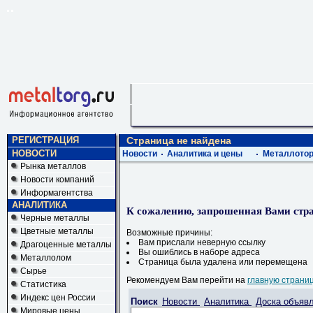
РЕГИСТРАЦИЯ
Страница не найдена
НОВОСТИ
Новости
Аналитика и цены
Металлотор
Рынка металлов
Новости компаний
Информагентства
АНАЛИТИКА
К сожалению, запрошенная Вами стра
Черные металлы
Цветные металлы
Возможные причины:
Вам прислали неверную ссылку
Драгоценные металлы
Вы ошиблись в наборе адреса
Металлолом
Страница была удалена или перемещена
Сырье
Рекомендуем Вам перейти на
главную страни
Статистика
Индекс цен России
Поиск
Новости
Аналитика
Доска объяв
Мировые цены