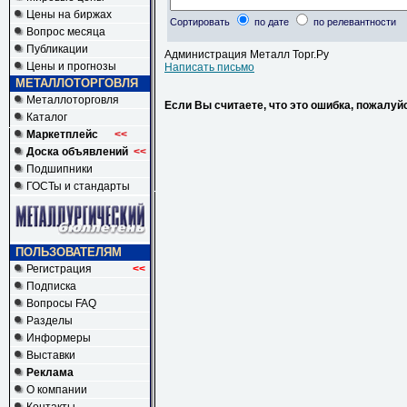
Цены на биржах
Сортировать
по дате
по релевантности
Вопрос месяца
Публикации
Администрация Металл Торг.Ру
Цены и прогнозы
Написать письмо
МЕТАЛЛОТОРГОВЛЯ
Металлоторговля
Если Вы считаете, что это ошибка, пожалуй
Каталог
Маркетплейс
<<
Доска объявлений
<<
Подшипники
ГОСТы и стандарты
ПОЛЬЗОВАТЕЛЯМ
Регистрация
<<
Подписка
Вопросы FAQ
Разделы
Информеры
Выставки
Реклама
О компании