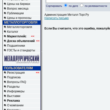
Цены на биржах
Сортировать
по дате
по релевантности
Вопрос месяца
Публикации
Администрация Металл Торг.Ру
Цены и прогнозы
Написать письмо
МЕТАЛЛОТОРГОВЛЯ
Металлоторговля
Если Вы считаете, что это ошибка, пожалуй
Каталог
Маркетплейс
<<
Доска объявлений
<<
Подшипники
ГОСТы и стандарты
ПОЛЬЗОВАТЕЛЯМ
Регистрация
<<
Подписка
Вопросы FAQ
Разделы
Информеры
Выставки
Реклама
О компании