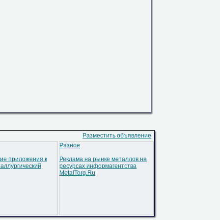
Разместить объявление
Разное
ие приложения к
Реклама на рынке металлов на
аллургический
ресурсах информагентства
MetalTorg.Ru