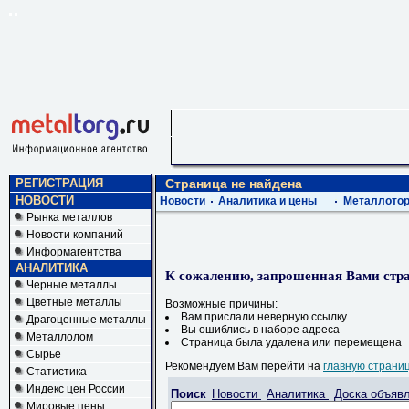
РЕГИСТРАЦИЯ
Страница не найдена
НОВОСТИ
Новости
Аналитика и цены
Металлотор
Рынка металлов
Новости компаний
Информагентства
АНАЛИТИКА
К сожалению, запрошенная Вами стра
Черные металлы
Цветные металлы
Возможные причины:
Вам прислали неверную ссылку
Драгоценные металлы
Вы ошиблись в наборе адреса
Металлолом
Страница была удалена или перемещена
Сырье
Рекомендуем Вам перейти на
главную страни
Статистика
Индекс цен России
Поиск
Новости
Аналитика
Доска объяв
Мировые цены