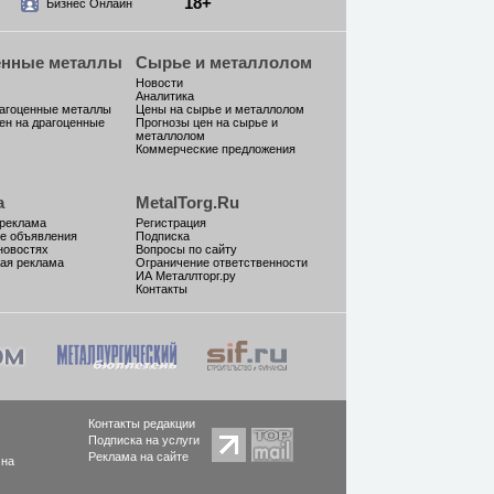
18+
Бизнес Онлайн
енные металлы
Сырье и металлолом
Новости
Аналитика
рагоценные металлы
Цены на сырье и металлолом
ен на драгоценные
Прогнозы цен на сырье и
металлолом
Коммерческие предложения
а
MetalTorg.Ru
 реклама
Регистрация
е объявления
Подписка
новостях
Вопросы по сайту
ая реклама
Ограничение ответственности
ИА Металлторг.ру
Контакты
Контакты редакции
Подписка на услуги
Реклама на сайте
 на