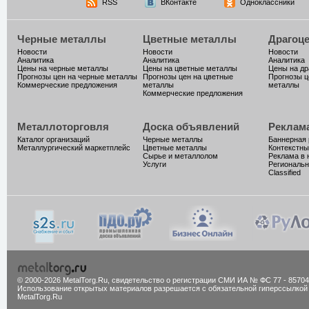
RSS
ВКонтакте
Одноклассники
Черные металлы
Цветные металлы
Драгоц
Новости
Новости
Новости
Аналитика
Аналитика
Аналитика
Цены на черные металлы
Цены на цветные металлы
Цены на д
Прогнозы цен на черные металлы
Прогнозы цен на цветные
Прогнозы ц
Коммерческие предложения
металлы
металлы
Коммерческие предложения
Металлоторговля
Доска объявлений
Реклам
Каталог организаций
Черные металлы
Баннерная
Металлургический маркетплейс
Цветные металлы
Контекстны
Сырье и металлолом
Реклама в 
Услуги
Региональн
Classified
© 2000-2026 MetalTorg.Ru,
cвидетельство о регистрации СМИ ИА № ФС 77 - 85704
Использование открытых материалов разрешается с обязательной гиперссылкой
MetalTorg.Ru