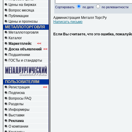
Цены на биржах
Сортировать
по дате
по релевантности
Вопрос месяца
Публикации
Администрация Металл Торг.Ру
Цены и прогнозы
Написать письмо
МЕТАЛЛОТОРГОВЛЯ
Металлоторговля
Если Вы считаете, что это ошибка, пожалуй
Каталог
Маркетплейс
<<
Доска объявлений
<<
Подшипники
ГОСТы и стандарты
ПОЛЬЗОВАТЕЛЯМ
Регистрация
<<
Подписка
Вопросы FAQ
Разделы
Информеры
Выставки
Реклама
О компании