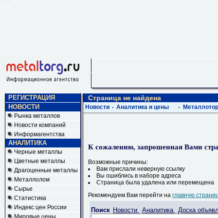
РЕГИСТРАЦИЯ
Страница не найдена
НОВОСТИ
Новости
Аналитика и цены
Металлотор
Рынка металлов
Новости компаний
Информагентства
АНАЛИТИКА
К сожалению, запрошенная Вами стра
Черные металлы
Цветные металлы
Возможные причины:
Вам прислали неверную ссылку
Драгоценные металлы
Вы ошиблись в наборе адреса
Металлолом
Страница была удалена или перемещена
Сырье
Рекомендуем Вам перейти на
главную страни
Статистика
Индекс цен России
Поиск
Новости
Аналитика
Доска объяв
Мировые цены