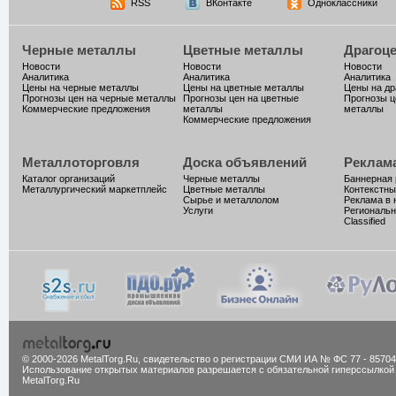
RSS
ВКонтакте
Одноклассники
Черные металлы
Цветные металлы
Драгоц
Новости
Новости
Новости
Аналитика
Аналитика
Аналитика
Цены на черные металлы
Цены на цветные металлы
Цены на д
Прогнозы цен на черные металлы
Прогнозы цен на цветные
Прогнозы ц
Коммерческие предложения
металлы
металлы
Коммерческие предложения
Металлоторговля
Доска объявлений
Реклам
Каталог организаций
Черные металлы
Баннерная
Металлургический маркетплейс
Цветные металлы
Контекстны
Сырье и металлолом
Реклама в 
Услуги
Региональн
Classified
© 2000-2026 MetalTorg.Ru,
cвидетельство о регистрации СМИ ИА № ФС 77 - 85704
Использование открытых материалов разрешается с обязательной гиперссылкой
MetalTorg.Ru