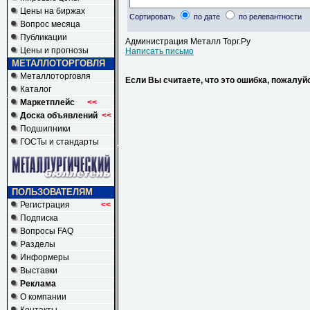
Цены на биржах
Сортировать
по дате
по релевантности
Вопрос месяца
Публикации
Администрация Металл Торг.Ру
Цены и прогнозы
Написать письмо
МЕТАЛЛОТОРГОВЛЯ
Металлоторговля
Если Вы считаете, что это ошибка, пожалуй
Каталог
Маркетплейс
<<
Доска объявлений
<<
Подшипники
ГОСТы и стандарты
ПОЛЬЗОВАТЕЛЯМ
Регистрация
<<
Подписка
Вопросы FAQ
Разделы
Информеры
Выставки
Реклама
О компании