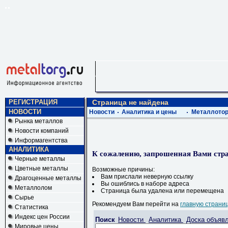
РЕГИСТРАЦИЯ
Страница не найдена
НОВОСТИ
Новости
Аналитика и цены
Металлотор
Рынка металлов
Новости компаний
Информагентства
АНАЛИТИКА
К сожалению, запрошенная Вами стра
Черные металлы
Цветные металлы
Возможные причины:
Вам прислали неверную ссылку
Драгоценные металлы
Вы ошиблись в наборе адреса
Металлолом
Страница была удалена или перемещена
Сырье
Рекомендуем Вам перейти на
главную страни
Статистика
Индекс цен России
Поиск
Новости
Аналитика
Доска объяв
Мировые цены