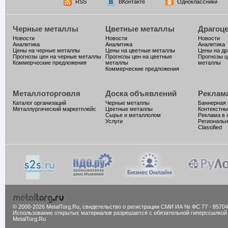
RSS
ВКонтакте
Одноклассники
Черные металлы
Цветные металлы
Драгоц
Новости
Новости
Новости
Аналитика
Аналитика
Аналитика
Цены на черные металлы
Цены на цветные металлы
Цены на д
Прогнозы цен на черные металлы
Прогнозы цен на цветные
Прогнозы ц
Коммерческие предложения
металлы
металлы
Коммерческие предложения
Металлоторговля
Доска объявлений
Реклам
Каталог организаций
Черные металлы
Баннерная
Металлургический маркетплейс
Цветные металлы
Контекстны
Сырье и металлолом
Реклама в 
Услуги
Региональн
Classified
© 2000-2026 MetalTorg.Ru,
cвидетельство о регистрации СМИ ИА № ФС 77 - 85704
Использование открытых материалов разрешается с обязательной гиперссылкой
MetalTorg.Ru