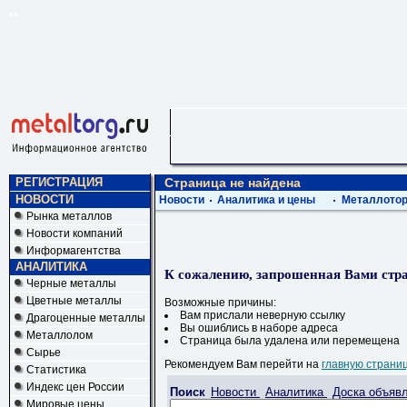
РЕГИСТРАЦИЯ
Страница не найдена
НОВОСТИ
Новости
Аналитика и цены
Металлотор
Рынка металлов
Новости компаний
Информагентства
АНАЛИТИКА
К сожалению, запрошенная Вами стра
Черные металлы
Цветные металлы
Возможные причины:
Вам прислали неверную ссылку
Драгоценные металлы
Вы ошиблись в наборе адреса
Металлолом
Страница была удалена или перемещена
Сырье
Рекомендуем Вам перейти на
главную страни
Статистика
Индекс цен России
Поиск
Новости
Аналитика
Доска объяв
Мировые цены