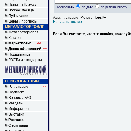
Цены на биржах
Сортировать
по дате
по релевантности
Вопрос месяца
Публикации
Администрация Металл Торг.Ру
Цены и прогнозы
Написать письмо
МЕТАЛЛОТОРГОВЛЯ
Металлоторговля
Если Вы считаете, что это ошибка, пожалуй
Каталог
Маркетплейс
<<
Доска объявлений
<<
Подшипники
ГОСТы и стандарты
ПОЛЬЗОВАТЕЛЯМ
Регистрация
<<
Подписка
Вопросы FAQ
Разделы
Информеры
Выставки
Реклама
О компании