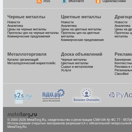
RSS
ВКонтакте
Одноклассники
Черные металлы
Цветные металлы
Драгоц
Новости
Новости
Новости
Аналитика
Аналитика
Аналитика
Цены на черные металлы
Цены на цветные металлы
Цены на д
Прогнозы цен на черные металлы
Прогнозы цен на цветные
Прогнозы ц
Коммерческие предложения
металлы
металлы
Коммерческие предложения
Металлоторговля
Доска объявлений
Реклам
Каталог организаций
Черные металлы
Баннерная
Металлургический маркетплейс
Цветные металлы
Контекстны
Сырье и металлолом
Реклама в 
Услуги
Региональн
Classified
© 2000-2026 MetalTorg.Ru,
cвидетельство о регистрации СМИ ИА № ФС 77 - 85704
Использование открытых материалов разрешается с обязательной гиперссылкой
MetalTorg.Ru