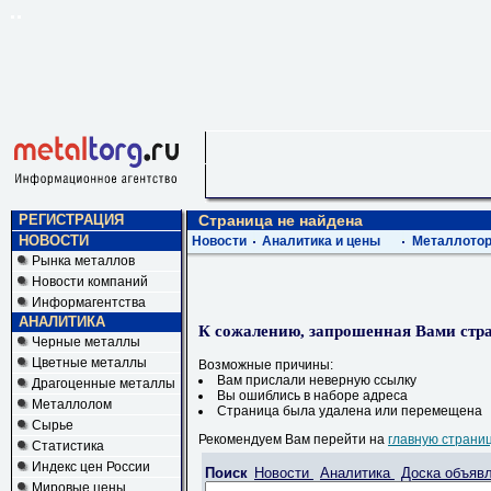
РЕГИСТРАЦИЯ
Страница не найдена
НОВОСТИ
Новости
Аналитика и цены
Металлотор
Рынка металлов
Новости компаний
Информагентства
АНАЛИТИКА
К сожалению, запрошенная Вами стра
Черные металлы
Цветные металлы
Возможные причины:
Вам прислали неверную ссылку
Драгоценные металлы
Вы ошиблись в наборе адреса
Металлолом
Страница была удалена или перемещена
Сырье
Рекомендуем Вам перейти на
главную страни
Статистика
Индекс цен России
Поиск
Новости
Аналитика
Доска объяв
Мировые цены