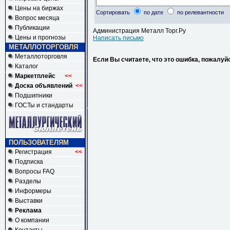
Цены на биржах
Сортировать
по дате
по релевантности
Вопрос месяца
Публикации
Администрация Металл Торг.Ру
Цены и прогнозы
Написать письмо
МЕТАЛЛОТОРГОВЛЯ
Металлоторговля
Если Вы считаете, что это ошибка, пожалуй
Каталог
Маркетплейс
<<
Доска объявлений
<<
Подшипники
ГОСТы и стандарты
ПОЛЬЗОВАТЕЛЯМ
Регистрация
<<
Подписка
Вопросы FAQ
Разделы
Информеры
Выставки
Реклама
О компании