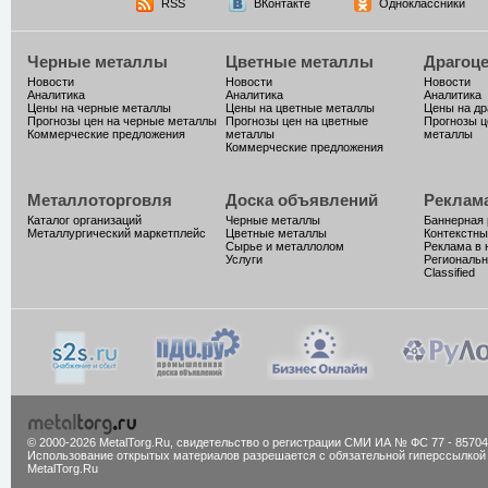
RSS
ВКонтакте
Одноклассники
Черные металлы
Цветные металлы
Драгоц
Новости
Новости
Новости
Аналитика
Аналитика
Аналитика
Цены на черные металлы
Цены на цветные металлы
Цены на д
Прогнозы цен на черные металлы
Прогнозы цен на цветные
Прогнозы ц
Коммерческие предложения
металлы
металлы
Коммерческие предложения
Металлоторговля
Доска объявлений
Реклам
Каталог организаций
Черные металлы
Баннерная
Металлургический маркетплейс
Цветные металлы
Контекстны
Сырье и металлолом
Реклама в 
Услуги
Региональн
Classified
© 2000-2026 MetalTorg.Ru,
cвидетельство о регистрации СМИ ИА № ФС 77 - 85704
Использование открытых материалов разрешается с обязательной гиперссылкой
MetalTorg.Ru