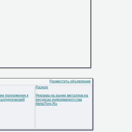
Разместить объявление
Разное
ие приложения к
Реклама на рынке металлов на
аллургический
ресурсах информагентства
MetalTorg.Ru