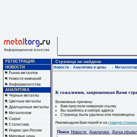
РЕГИСТРАЦИЯ
Страница не найдена
НОВОСТИ
Новости
Аналитика и цены
Металлотор
Рынка металлов
Новости компаний
Информагентства
АНАЛИТИКА
К сожалению, запрошенная Вами стра
Черные металлы
Цветные металлы
Возможные причины:
Вам прислали неверную ссылку
Драгоценные металлы
Вы ошиблись в наборе адреса
Металлолом
Страница была удалена или перемещена
Сырье
Рекомендуем Вам перейти на
главную страни
Статистика
Индекс цен России
Поиск
Новости
Аналитика
Доска объяв
Мировые цены