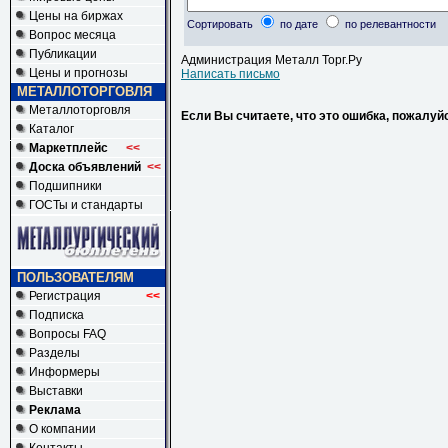
Цены на биржах
Сортировать
по дате
по релевантности
Вопрос месяца
Публикации
Администрация Металл Торг.Ру
Цены и прогнозы
Написать письмо
МЕТАЛЛОТОРГОВЛЯ
Металлоторговля
Если Вы считаете, что это ошибка, пожалуй
Каталог
Маркетплейс
<<
Доска объявлений
<<
Подшипники
ГОСТы и стандарты
ПОЛЬЗОВАТЕЛЯМ
Регистрация
<<
Подписка
Вопросы FAQ
Разделы
Информеры
Выставки
Реклама
О компании