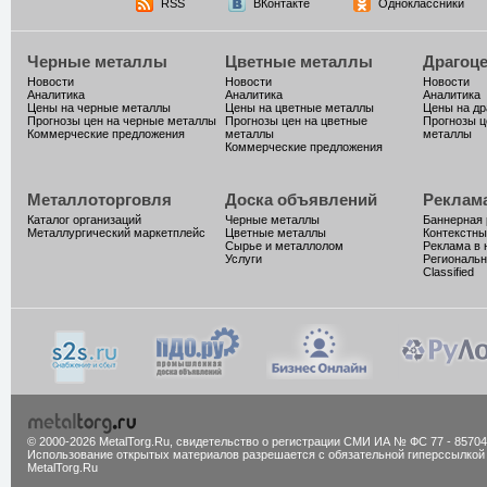
RSS
ВКонтакте
Одноклассники
Черные металлы
Цветные металлы
Драгоц
Новости
Новости
Новости
Аналитика
Аналитика
Аналитика
Цены на черные металлы
Цены на цветные металлы
Цены на д
Прогнозы цен на черные металлы
Прогнозы цен на цветные
Прогнозы ц
Коммерческие предложения
металлы
металлы
Коммерческие предложения
Металлоторговля
Доска объявлений
Реклам
Каталог организаций
Черные металлы
Баннерная
Металлургический маркетплейс
Цветные металлы
Контекстны
Сырье и металлолом
Реклама в 
Услуги
Региональн
Classified
© 2000-2026 MetalTorg.Ru,
cвидетельство о регистрации СМИ ИА № ФС 77 - 85704
Использование открытых материалов разрешается с обязательной гиперссылкой
MetalTorg.Ru