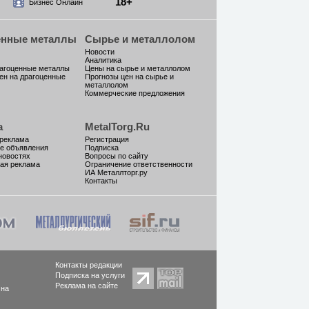
18+
Бизнес Онлайн
енные металлы
Сырье и металлолом
Новости
Аналитика
рагоценные металлы
Цены на сырье и металлолом
ен на драгоценные
Прогнозы цен на сырье и
металлолом
Коммерческие предложения
а
MetalTorg.Ru
 реклама
Регистрация
е объявления
Подписка
новостях
Вопросы по сайту
ая реклама
Ограничение ответственности
ИА Металлторг.ру
Контакты
Контакты редакции
Подписка на услуги
Реклама на сайте
 на