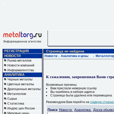
РЕГИСТРАЦИЯ
Страница не найдена
НОВОСТИ
Новости
Аналитика и цены
Металлотор
Рынка металлов
Новости компаний
Информагентства
АНАЛИТИКА
К сожалению, запрошенная Вами стра
Черные металлы
Цветные металлы
Возможные причины:
Вам прислали неверную ссылку
Драгоценные металлы
Вы ошиблись в наборе адреса
Металлолом
Страница была удалена или перемещена
Сырье
Рекомендуем Вам перейти на
главную страни
Статистика
Индекс цен России
Поиск
Новости
Аналитика
Доска объяв
Мировые цены