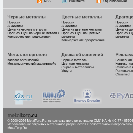
RSS
ВКонтакте
Одноклассники
Черные металлы
Цветные металлы
Драгоц
Новости
Новости
Новости
Аналитика
Аналитика
Аналитика
Цены на черные металлы
Цены на цветные металлы
Цены на д
Прогнозы цен на черные металлы
Прогнозы цен на цветные
Прогнозы ц
Коммерческие предложения
металлы
металлы
Коммерческие предложения
Металлоторговля
Доска объявлений
Реклам
Каталог организаций
Черные металлы
Баннерная
Металлургический маркетплейс
Цветные металлы
Контекстны
Сырье и металлолом
Реклама в 
Услуги
Региональн
Classified
© 2000-2026 MetalTorg.Ru,
cвидетельство о регистрации СМИ ИА № ФС 77 - 85704
Использование открытых материалов разрешается с обязательной гиперссылкой
MetalTorg.Ru