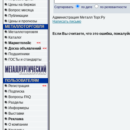
Цены на биржах
Сортировать
по дате
по релевантности
Вопрос месяца
Публикации
Администрация Металл Торг.Ру
Цены и прогнозы
Написать письмо
МЕТАЛЛОТОРГОВЛЯ
Металлоторговля
Если Вы считаете, что это ошибка, пожалуй
Каталог
Маркетплейс
<<
Доска объявлений
<<
Подшипники
ГОСТы и стандарты
ПОЛЬЗОВАТЕЛЯМ
Регистрация
<<
Подписка
Вопросы FAQ
Разделы
Информеры
Выставки
Реклама
О компании