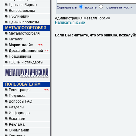
Цены на биржах
Сортировать
по дате
по релевантности
Вопрос месяца
Публикации
Администрация Металл Торг.Ру
Цены и прогнозы
Написать письмо
МЕТАЛЛОТОРГОВЛЯ
Металлоторговля
Если Вы считаете, что это ошибка, пожалуй
Каталог
Маркетплейс
<<
Доска объявлений
<<
Подшипники
ГОСТы и стандарты
ПОЛЬЗОВАТЕЛЯМ
Регистрация
<<
Подписка
Вопросы FAQ
Разделы
Информеры
Выставки
Реклама
О компании