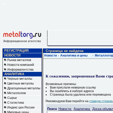
РЕГИСТРАЦИЯ
Страница не найдена
НОВОСТИ
Новости
Аналитика и цены
Металлотор
Рынка металлов
Новости компаний
Информагентства
АНАЛИТИКА
К сожалению, запрошенная Вами стра
Черные металлы
Цветные металлы
Возможные причины:
Вам прислали неверную ссылку
Драгоценные металлы
Вы ошиблись в наборе адреса
Металлолом
Страница была удалена или перемещена
Сырье
Рекомендуем Вам перейти на
главную страни
Статистика
Индекс цен России
Поиск
Новости
Аналитика
Доска объяв
Мировые цены