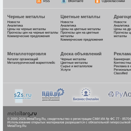
RSS
ВКонтакте
Одноклассники
Черные металлы
Цветные металлы
Драгоц
Новости
Новости
Новости
Аналитика
Аналитика
Аналитика
Цены на черные металлы
Цены на цветные металлы
Цены на д
Прогнозы цен на черные металлы
Прогнозы цен на цветные
Прогнозы ц
Коммерческие предложения
металлы
металлы
Коммерческие предложения
Металлоторговля
Доска объявлений
Реклам
Каталог организаций
Черные металлы
Баннерная
Металлургический маркетплейс
Цветные металлы
Контекстны
Сырье и металлолом
Реклама в 
Услуги
Региональн
Classified
© 2000-2026 MetalTorg.Ru,
cвидетельство о регистрации СМИ ИА № ФС 77 - 85704
Использование открытых материалов разрешается с обязательной гиперссылкой
MetalTorg.Ru