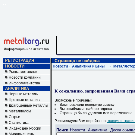
РЕГИСТРАЦИЯ
Страница не найдена
НОВОСТИ
Новости
Аналитика и цены
Металлотор
Рынка металлов
Новости компаний
Информагентства
АНАЛИТИКА
К сожалению, запрошенная Вами стра
Черные металлы
Цветные металлы
Возможные причины:
Вам прислали неверную ссылку
Драгоценные металлы
Вы ошиблись в наборе адреса
Металлолом
Страница была удалена или перемещена
Сырье
Рекомендуем Вам перейти на
главную страни
Статистика
Индекс цен России
Поиск
Новости
Аналитика
Доска объяв
Мировые цены