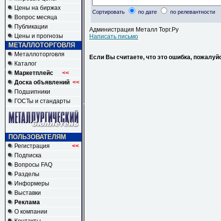
Цены на биржах
Сортировать
по дате
по релевантности
Вопрос месяца
Публикации
Администрация Металл Торг.Ру
Цены и прогнозы
Написать письмо
МЕТАЛЛОТОРГОВЛЯ
Металлоторговля
Если Вы считаете, что это ошибка, пожалуй
Каталог
Маркетплейс
<<
Доска объявлений
<<
Подшипники
ГОСТы и стандарты
ПОЛЬЗОВАТЕЛЯМ
Регистрация
<<
Подписка
Вопросы FAQ
Разделы
Информеры
Выставки
Реклама
О компании