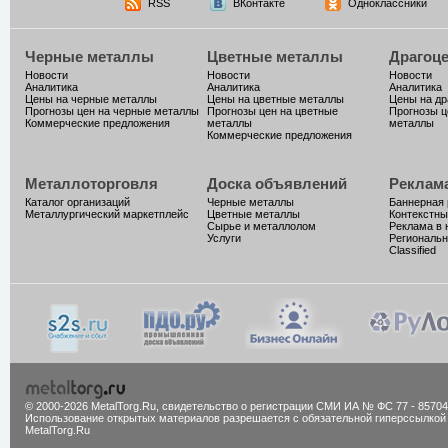
RSS
ВКонтакте
Одноклассники
Черные металлы
Цветные металлы
Драгоц
Новости
Новости
Новости
Аналитика
Аналитика
Аналитика
Цены на черные металлы
Цены на цветные металлы
Цены на д
Прогнозы цен на черные металлы
Прогнозы цен на цветные
Прогнозы ц
Коммерческие предложения
металлы
металлы
Коммерческие предложения
Металлоторговля
Доска объявлений
Реклам
Каталог организаций
Черные металлы
Баннерная
Металлургический маркетплейс
Цветные металлы
Контекстны
Сырье и металлолом
Реклама в 
Услуги
Региональн
Classified
© 2000-2026 MetalTorg.Ru,
cвидетельство о регистрации СМИ ИА № ФС 77 - 85704
Использование открытых материалов разрешается с обязательной гиперссылкой
MetalTorg.Ru