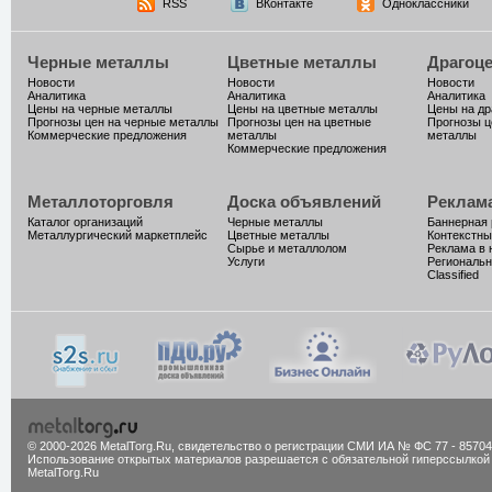
RSS
ВКонтакте
Одноклассники
Черные металлы
Цветные металлы
Драгоц
Новости
Новости
Новости
Аналитика
Аналитика
Аналитика
Цены на черные металлы
Цены на цветные металлы
Цены на д
Прогнозы цен на черные металлы
Прогнозы цен на цветные
Прогнозы ц
Коммерческие предложения
металлы
металлы
Коммерческие предложения
Металлоторговля
Доска объявлений
Реклам
Каталог организаций
Черные металлы
Баннерная
Металлургический маркетплейс
Цветные металлы
Контекстны
Сырье и металлолом
Реклама в 
Услуги
Региональн
Classified
© 2000-2026 MetalTorg.Ru,
cвидетельство о регистрации СМИ ИА № ФС 77 - 85704
Использование открытых материалов разрешается с обязательной гиперссылкой
MetalTorg.Ru