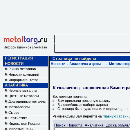
РЕГИСТРАЦИЯ
Страница не найдена
НОВОСТИ
Новости
Аналитика и цены
Металлотор
Рынка металлов
Новости компаний
Информагентства
АНАЛИТИКА
К сожалению, запрошенная Вами стра
Черные металлы
Цветные металлы
Возможные причины:
Вам прислали неверную ссылку
Драгоценные металлы
Вы ошиблись в наборе адреса
Металлолом
Страница была удалена или перемещена
Сырье
Рекомендуем Вам перейти на
главную страни
Статистика
Индекс цен России
Поиск
Новости
Аналитика
Доска объяв
Мировые цены