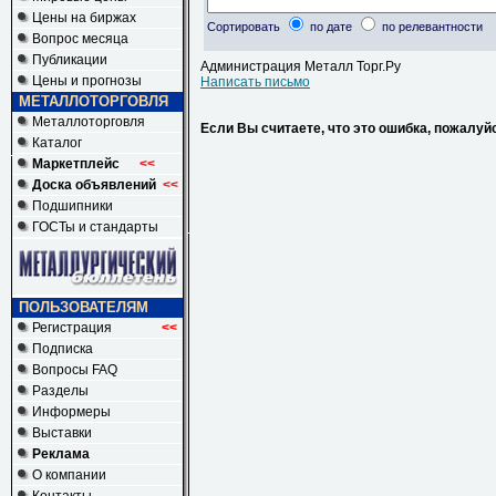
Цены на биржах
Сортировать
по дате
по релевантности
Вопрос месяца
Публикации
Администрация Металл Торг.Ру
Цены и прогнозы
Написать письмо
МЕТАЛЛОТОРГОВЛЯ
Металлоторговля
Если Вы считаете, что это ошибка, пожалуй
Каталог
Маркетплейс
<<
Доска объявлений
<<
Подшипники
ГОСТы и стандарты
ПОЛЬЗОВАТЕЛЯМ
Регистрация
<<
Подписка
Вопросы FAQ
Разделы
Информеры
Выставки
Реклама
О компании