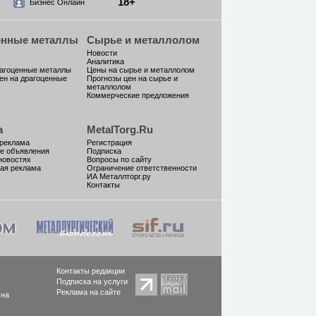
18+
Бизнес Онлайн
енные металлы
Сырье и металлолом
Новости
Аналитика
рагоценные металлы
Цены на сырье и металлолом
ен на драгоценные
Прогнозы цен на сырье и
металлолом
Коммерческие предложения
а
MetalTorg.Ru
 реклама
Регистрация
е объявления
Подписка
новостях
Вопросы по сайту
ая реклама
Ограничение ответственности
ИА Металлторг.ру
Контакты
Контакты редакции
Подписка на услуги
Реклама на сайте
 на