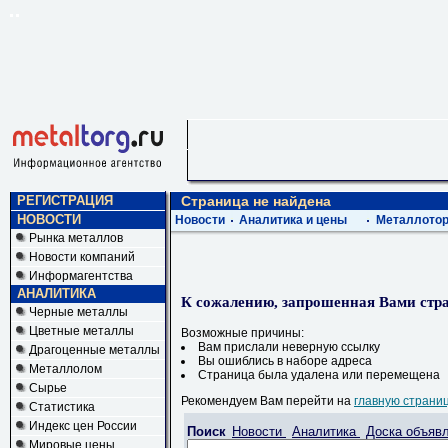
РЕГИСТРАЦИЯ
Страница не найдена
НОВОСТИ
Новости
Аналитика и цены
Металлотор
Рынка металлов
Новости компаний
Информагентства
АНАЛИТИКА
К сожалению, запрошенная Вами стра
Черные металлы
Цветные металлы
Возможные причины:
Вам прислали неверную ссылку
Драгоценные металлы
Вы ошиблись в наборе адреса
Металлолом
Страница была удалена или перемещена
Сырье
Рекомендуем Вам перейти на
главную страни
Статистика
Индекс цен России
Поиск
Новости
Аналитика
Доска объяв
Мировые цены