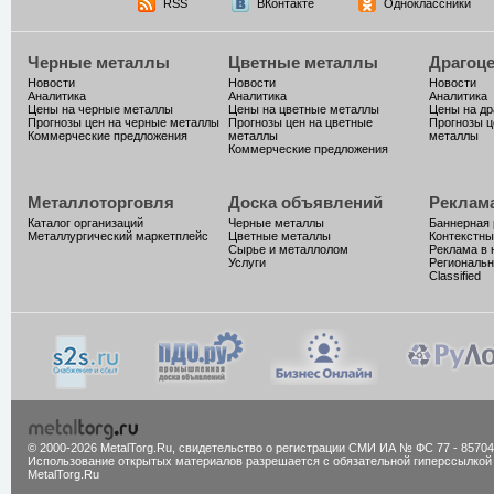
RSS
ВКонтакте
Одноклассники
Черные металлы
Цветные металлы
Драгоц
Новости
Новости
Новости
Аналитика
Аналитика
Аналитика
Цены на черные металлы
Цены на цветные металлы
Цены на д
Прогнозы цен на черные металлы
Прогнозы цен на цветные
Прогнозы ц
Коммерческие предложения
металлы
металлы
Коммерческие предложения
Металлоторговля
Доска объявлений
Реклам
Каталог организаций
Черные металлы
Баннерная
Металлургический маркетплейс
Цветные металлы
Контекстны
Сырье и металлолом
Реклама в 
Услуги
Региональн
Classified
© 2000-2026 MetalTorg.Ru,
cвидетельство о регистрации СМИ ИА № ФС 77 - 85704
Использование открытых материалов разрешается с обязательной гиперссылкой
MetalTorg.Ru