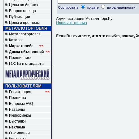
Цены на биржах
Сортировать
по дате
по релевантности
Вопрос месяца
Публикации
Администрация Металл Торг.Ру
Цены и прогнозы
Написать письмо
МЕТАЛЛОТОРГОВЛЯ
Металлоторговля
Если Вы считаете, что это ошибка, пожалуй
Каталог
Маркетплейс
<<
Доска объявлений
<<
Подшипники
ГОСТы и стандарты
ПОЛЬЗОВАТЕЛЯМ
Регистрация
<<
Подписка
Вопросы FAQ
Разделы
Информеры
Выставки
Реклама
О компании