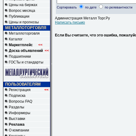
Цены на биржах
Сортировать
по дате
по релевантности
Вопрос месяца
Публикации
Администрация Металл Торг.Ру
Цены и прогнозы
Написать письмо
МЕТАЛЛОТОРГОВЛЯ
Металлоторговля
Если Вы считаете, что это ошибка, пожалуй
Каталог
Маркетплейс
<<
Доска объявлений
<<
Подшипники
ГОСТы и стандарты
ПОЛЬЗОВАТЕЛЯМ
Регистрация
<<
Подписка
Вопросы FAQ
Разделы
Информеры
Выставки
Реклама
О компании