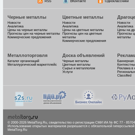
RSS
ВКонтакте
Одноклассники
Черные металлы
Цветные металлы
Драгоц
Новости
Новости
Новости
Аналитика
Аналитика
Аналитика
Цены на черные металлы
Цены на цветные металлы
Цены на д
Прогнозы цен на черные металлы
Прогнозы цен на цветные
Прогнозы ц
Коммерческие предложения
металлы
металлы
Коммерческие предложения
Металлоторговля
Доска объявлений
Реклам
Каталог организаций
Черные металлы
Баннерная
Металлургический маркетплейс
Цветные металлы
Контекстны
Сырье и металлолом
Реклама в 
Услуги
Региональн
Classified
© 2000-2026 MetalTorg.Ru,
cвидетельство о регистрации СМИ ИА № ФС 77 - 85704
Использование открытых материалов разрешается с обязательной гиперссылкой
MetalTorg.Ru