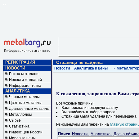
РЕГИСТРАЦИЯ
Страница не найдена
НОВОСТИ
Новости
Аналитика и цены
Металлотор
Рынка металлов
Новости компаний
Информагентства
АНАЛИТИКА
К сожалению, запрошенная Вами стра
Черные металлы
Цветные металлы
Возможные причины:
Вам прислали неверную ссылку
Драгоценные металлы
Вы ошиблись в наборе адреса
Металлолом
Страница была удалена или перемещена
Сырье
Рекомендуем Вам перейти на
главную страни
Статистика
Индекс цен России
Поиск
Новости
Аналитика
Доска объяв
Мировые цены