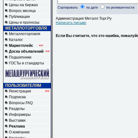
Цены на биржах
Сортировать
по дате
по релевантности
Вопрос месяца
Публикации
Администрация Металл Торг.Ру
Цены и прогнозы
Написать письмо
МЕТАЛЛОТОРГОВЛЯ
Металлоторговля
Если Вы считаете, что это ошибка, пожалуй
Каталог
Маркетплейс
<<
Доска объявлений
<<
Подшипники
ГОСТы и стандарты
ПОЛЬЗОВАТЕЛЯМ
Регистрация
<<
Подписка
Вопросы FAQ
Разделы
Информеры
Выставки
Реклама
О компании