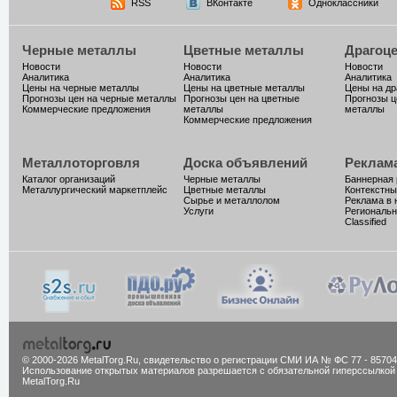
RSS
ВКонтакте
Одноклассники
Черные металлы
Цветные металлы
Драгоц
Новости
Новости
Новости
Аналитика
Аналитика
Аналитика
Цены на черные металлы
Цены на цветные металлы
Цены на д
Прогнозы цен на черные металлы
Прогнозы цен на цветные
Прогнозы ц
Коммерческие предложения
металлы
металлы
Коммерческие предложения
Металлоторговля
Доска объявлений
Реклам
Каталог организаций
Черные металлы
Баннерная
Металлургический маркетплейс
Цветные металлы
Контекстны
Сырье и металлолом
Реклама в 
Услуги
Региональн
Classified
© 2000-2026 MetalTorg.Ru,
cвидетельство о регистрации СМИ ИА № ФС 77 - 85704
Использование открытых материалов разрешается с обязательной гиперссылкой
MetalTorg.Ru