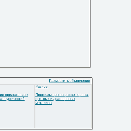
Разместить объявление
Разное
ие приложения к
Прогнозы цен на рынке черных,
аллургический
цветных и драгоценных
металлов.