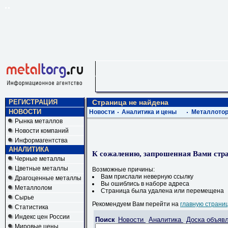
РЕГИСТРАЦИЯ
Страница не найдена
НОВОСТИ
Новости
Аналитика и цены
Металлотор
Рынка металлов
Новости компаний
Информагентства
АНАЛИТИКА
К сожалению, запрошенная Вами стра
Черные металлы
Цветные металлы
Возможные причины:
Вам прислали неверную ссылку
Драгоценные металлы
Вы ошиблись в наборе адреса
Металлолом
Страница была удалена или перемещена
Сырье
Рекомендуем Вам перейти на
главную страни
Статистика
Индекс цен России
Поиск
Новости
Аналитика
Доска объяв
Мировые цены