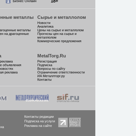
18+
Бизнес Онлайн
енные металлы
Сырье и металлолом
Новости
Аналитика
рагоценные металлы
Цены на сырье и металлолом
ен на драгоценные
Прогнозы цен на сырье и
металлолом
Коммерческие предложения
а
MetalTorg.Ru
 реклама
Регистрация
е объявления
Подписка
новостях
Вопросы по сайту
ая реклама
Ограничение ответственности
ИА Металлторг.ру
Контакты
Контакты редакции
Подписка на услуги
Реклама на сайте
 на