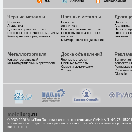
RSS
ВКонтакте
Одноклассники
Черные металлы
Цветные металлы
Драгоц
Новости
Новости
Новости
Аналитика
Аналитика
Аналитика
Цены на черные металлы
Цены на цветные металлы
Цены на д
Прогнозы цен на черные металлы
Прогнозы цен на цветные
Прогнозы ц
Коммерческие предложения
металлы
металлы
Коммерческие предложения
Металлоторговля
Доска объявлений
Реклам
Каталог организаций
Черные металлы
Баннерная
Металлургический маркетплейс
Цветные металлы
Контекстны
Сырье и металлолом
Реклама в 
Услуги
Региональн
Classified
© 2000-2026 MetalTorg.Ru,
cвидетельство о регистрации СМИ ИА № ФС 77 - 85704
Использование открытых материалов разрешается с обязательной гиперссылкой
MetalTorg.Ru