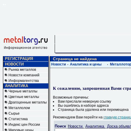
РЕГИСТРАЦИЯ
Страница не найдена
НОВОСТИ
Новости
Аналитика и цены
Металлотор
Рынка металлов
Новости компаний
Информагентства
АНАЛИТИКА
К сожалению, запрошенная Вами стра
Черные металлы
Цветные металлы
Возможные причины:
Вам прислали неверную ссылку
Драгоценные металлы
Вы ошиблись в наборе адреса
Металлолом
Страница была удалена или перемещена
Сырье
Рекомендуем Вам перейти на
главную страни
Статистика
Индекс цен России
Поиск
Новости
Аналитика
Доска объяв
Мировые цены