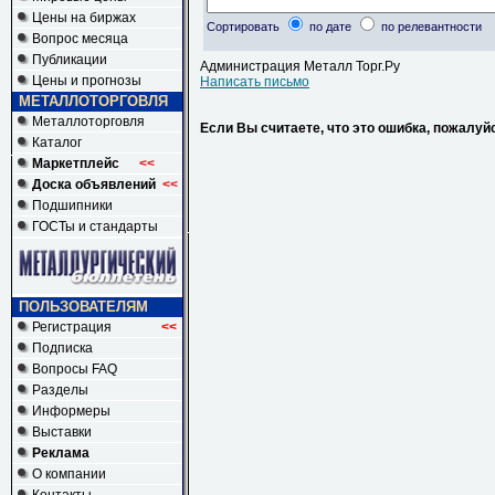
Цены на биржах
Сортировать
по дате
по релевантности
Вопрос месяца
Публикации
Администрация Металл Торг.Ру
Цены и прогнозы
Написать письмо
МЕТАЛЛОТОРГОВЛЯ
Металлоторговля
Если Вы считаете, что это ошибка, пожалуй
Каталог
Маркетплейс
<<
Доска объявлений
<<
Подшипники
ГОСТы и стандарты
ПОЛЬЗОВАТЕЛЯМ
Регистрация
<<
Подписка
Вопросы FAQ
Разделы
Информеры
Выставки
Реклама
О компании