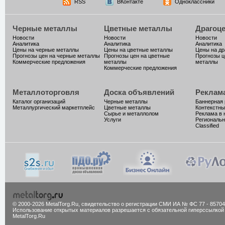
RSS
ВКонтакте
Одноклассники
Черные металлы
Цветные металлы
Драгоц
Новости
Новости
Новости
Аналитика
Аналитика
Аналитика
Цены на черные металлы
Цены на цветные металлы
Цены на д
Прогнозы цен на черные металлы
Прогнозы цен на цветные
Прогнозы ц
Коммерческие предложения
металлы
металлы
Коммерческие предложения
Металлоторговля
Доска объявлений
Реклам
Каталог организаций
Черные металлы
Баннерная
Металлургический маркетплейс
Цветные металлы
Контекстны
Сырье и металлолом
Реклама в 
Услуги
Региональн
Classified
© 2000-2026 MetalTorg.Ru,
cвидетельство о регистрации СМИ ИА № ФС 77 - 85704
Использование открытых материалов разрешается с обязательной гиперссылкой
MetalTorg.Ru