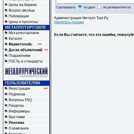
Цены на биржах
Сортировать
по дате
по релевантности
Вопрос месяца
Публикации
Администрация Металл Торг.Ру
Цены и прогнозы
Написать письмо
МЕТАЛЛОТОРГОВЛЯ
Металлоторговля
Если Вы считаете, что это ошибка, пожалуй
Каталог
Маркетплейс
<<
Доска объявлений
<<
Подшипники
ГОСТы и стандарты
ПОЛЬЗОВАТЕЛЯМ
Регистрация
<<
Подписка
Вопросы FAQ
Разделы
Информеры
Выставки
Реклама
О компании