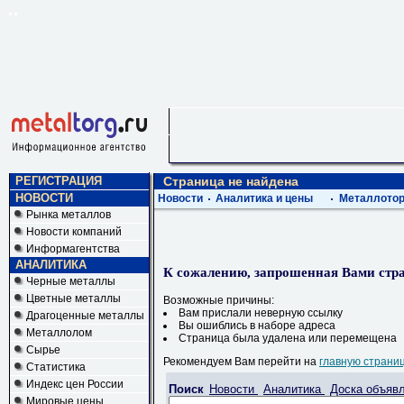
РЕГИСТРАЦИЯ
Страница не найдена
НОВОСТИ
Новости
Аналитика и цены
Металлотор
Рынка металлов
Новости компаний
Информагентства
АНАЛИТИКА
К сожалению, запрошенная Вами стра
Черные металлы
Цветные металлы
Возможные причины:
Вам прислали неверную ссылку
Драгоценные металлы
Вы ошиблись в наборе адреса
Металлолом
Страница была удалена или перемещена
Сырье
Рекомендуем Вам перейти на
главную страни
Статистика
Индекс цен России
Поиск
Новости
Аналитика
Доска объяв
Мировые цены