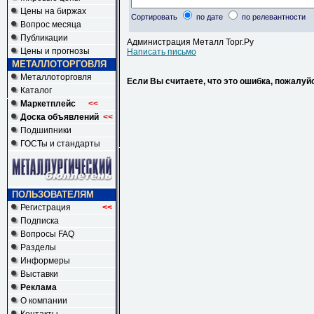
Цены на биржах
Сортировать
по дате
по релевантности
Вопрос месяца
Публикации
Администрация Металл Торг.Ру
Цены и прогнозы
Написать письмо
МЕТАЛЛОТОРГОВЛЯ
Металлоторговля
Если Вы считаете, что это ошибка, пожалуй
Каталог
Маркетплейс
<<
Доска объявлений
<<
Подшипники
ГОСТы и стандарты
ПОЛЬЗОВАТЕЛЯМ
Регистрация
<<
Подписка
Вопросы FAQ
Разделы
Информеры
Выставки
Реклама
О компании