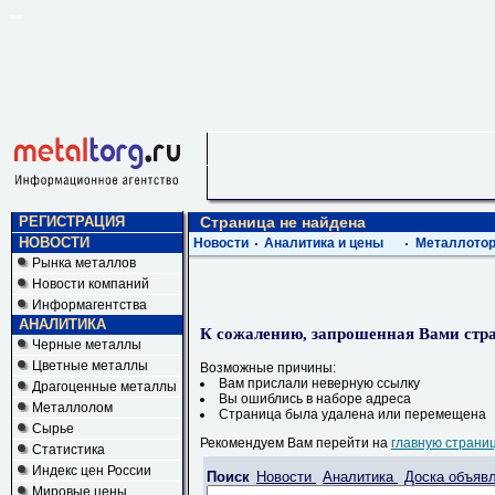
РЕГИСТРАЦИЯ
Страница не найдена
НОВОСТИ
Новости
Аналитика и цены
Металлотор
Рынка металлов
Новости компаний
Информагентства
АНАЛИТИКА
К сожалению, запрошенная Вами стра
Черные металлы
Цветные металлы
Возможные причины:
Вам прислали неверную ссылку
Драгоценные металлы
Вы ошиблись в наборе адреса
Металлолом
Страница была удалена или перемещена
Сырье
Рекомендуем Вам перейти на
главную страни
Статистика
Индекс цен России
Поиск
Новости
Аналитика
Доска объяв
Мировые цены