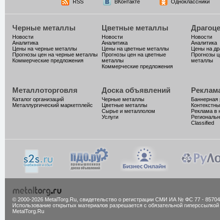
RSS
ВКонтакте
Одноклассники
Черные металлы
Цветные металлы
Драгоц
Новости
Новости
Новости
Аналитика
Аналитика
Аналитика
Цены на черные металлы
Цены на цветные металлы
Цены на д
Прогнозы цен на черные металлы
Прогнозы цен на цветные
Прогнозы ц
Коммерческие предложения
металлы
металлы
Коммерческие предложения
Металлоторговля
Доска объявлений
Реклам
Каталог организаций
Черные металлы
Баннерная
Металлургический маркетплейс
Цветные металлы
Контекстны
Сырье и металлолом
Реклама в 
Услуги
Региональн
Classified
© 2000-2026 MetalTorg.Ru,
cвидетельство о регистрации СМИ ИА № ФС 77 - 85704
Использование открытых материалов разрешается с обязательной гиперссылкой
MetalTorg.Ru