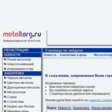
РЕГИСТРАЦИЯ
Страница не найдена
НОВОСТИ
Новости
Аналитика и цены
Металлотор
Рынка металлов
Новости компаний
Информагентства
АНАЛИТИКА
К сожалению, запрошенная Вами стра
Черные металлы
Цветные металлы
Возможные причины:
Вам прислали неверную ссылку
Драгоценные металлы
Вы ошиблись в наборе адреса
Металлолом
Страница была удалена или перемещена
Сырье
Рекомендуем Вам перейти на
главную страни
Статистика
Индекс цен России
Поиск
Новости
Аналитика
Доска объяв
Мировые цены