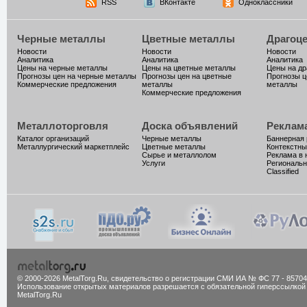
RSS
ВКонтакте
Одноклассники
Черные металлы
Цветные металлы
Драгоц
Новости
Новости
Новости
Аналитика
Аналитика
Аналитика
Цены на черные металлы
Цены на цветные металлы
Цены на д
Прогнозы цен на черные металлы
Прогнозы цен на цветные
Прогнозы ц
Коммерческие предложения
металлы
металлы
Коммерческие предложения
Металлоторговля
Доска объявлений
Реклам
Каталог организаций
Черные металлы
Баннерная
Металлургический маркетплейс
Цветные металлы
Контекстны
Сырье и металлолом
Реклама в 
Услуги
Региональн
Classified
© 2000-2026 MetalTorg.Ru,
cвидетельство о регистрации СМИ ИА № ФС 77 - 85704
Использование открытых материалов разрешается с обязательной гиперссылкой
MetalTorg.Ru