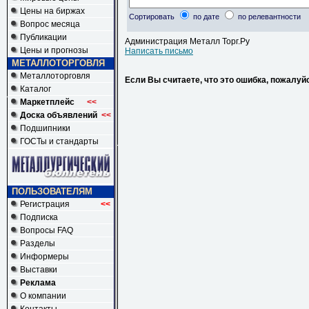
Цены на биржах
Сортировать
по дате
по релевантности
Вопрос месяца
Публикации
Администрация Металл Торг.Ру
Цены и прогнозы
Написать письмо
МЕТАЛЛОТОРГОВЛЯ
Металлоторговля
Если Вы считаете, что это ошибка, пожалуй
Каталог
Маркетплейс
<<
Доска объявлений
<<
Подшипники
ГОСТы и стандарты
ПОЛЬЗОВАТЕЛЯМ
Регистрация
<<
Подписка
Вопросы FAQ
Разделы
Информеры
Выставки
Реклама
О компании