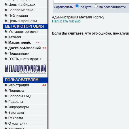
Цены на биржах
Сортировать
по дате
по релевантности
Вопрос месяца
Публикации
Администрация Металл Торг.Ру
Цены и прогнозы
Написать письмо
МЕТАЛЛОТОРГОВЛЯ
Металлоторговля
Если Вы считаете, что это ошибка, пожалуй
Каталог
Маркетплейс
<<
Доска объявлений
<<
Подшипники
ГОСТы и стандарты
ПОЛЬЗОВАТЕЛЯМ
Регистрация
<<
Подписка
Вопросы FAQ
Разделы
Информеры
Выставки
Реклама
О компании