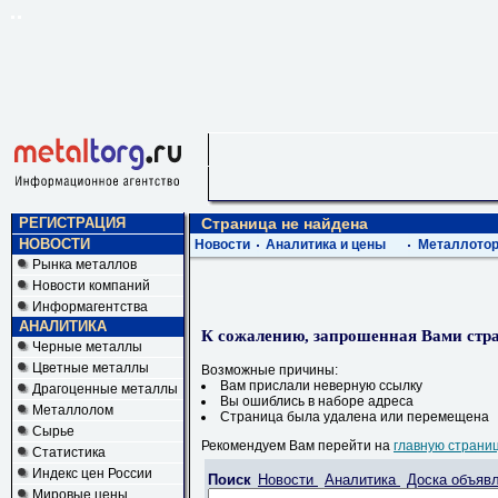
РЕГИСТРАЦИЯ
Страница не найдена
НОВОСТИ
Новости
Аналитика и цены
Металлотор
Рынка металлов
Новости компаний
Информагентства
АНАЛИТИКА
К сожалению, запрошенная Вами стра
Черные металлы
Цветные металлы
Возможные причины:
Вам прислали неверную ссылку
Драгоценные металлы
Вы ошиблись в наборе адреса
Металлолом
Страница была удалена или перемещена
Сырье
Рекомендуем Вам перейти на
главную страни
Статистика
Индекс цен России
Поиск
Новости
Аналитика
Доска объяв
Мировые цены