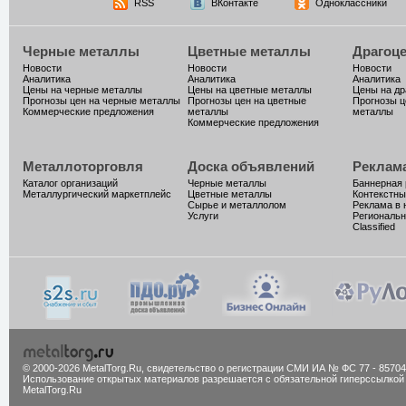
RSS
ВКонтакте
Одноклассники
Черные металлы
Цветные металлы
Драгоц
Новости
Новости
Новости
Аналитика
Аналитика
Аналитика
Цены на черные металлы
Цены на цветные металлы
Цены на д
Прогнозы цен на черные металлы
Прогнозы цен на цветные
Прогнозы ц
Коммерческие предложения
металлы
металлы
Коммерческие предложения
Металлоторговля
Доска объявлений
Реклам
Каталог организаций
Черные металлы
Баннерная
Металлургический маркетплейс
Цветные металлы
Контекстны
Сырье и металлолом
Реклама в 
Услуги
Региональн
Classified
© 2000-2026 MetalTorg.Ru,
cвидетельство о регистрации СМИ ИА № ФС 77 - 85704
Использование открытых материалов разрешается с обязательной гиперссылкой
MetalTorg.Ru