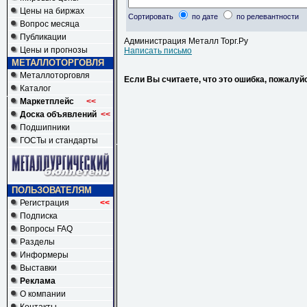
Цены на биржах
Сортировать
по дате
по релевантности
Вопрос месяца
Публикации
Администрация Металл Торг.Ру
Цены и прогнозы
Написать письмо
МЕТАЛЛОТОРГОВЛЯ
Металлоторговля
Если Вы считаете, что это ошибка, пожалуй
Каталог
Маркетплейс
<<
Доска объявлений
<<
Подшипники
ГОСТы и стандарты
ПОЛЬЗОВАТЕЛЯМ
Регистрация
<<
Подписка
Вопросы FAQ
Разделы
Информеры
Выставки
Реклама
О компании