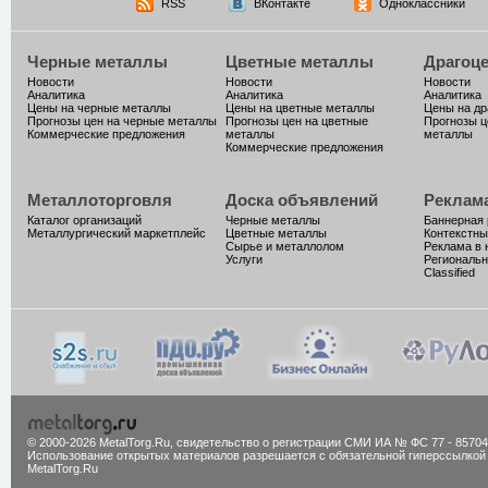
RSS
ВКонтакте
Одноклассники
Черные металлы
Цветные металлы
Драгоц
Новости
Новости
Новости
Аналитика
Аналитика
Аналитика
Цены на черные металлы
Цены на цветные металлы
Цены на д
Прогнозы цен на черные металлы
Прогнозы цен на цветные
Прогнозы ц
Коммерческие предложения
металлы
металлы
Коммерческие предложения
Металлоторговля
Доска объявлений
Реклам
Каталог организаций
Черные металлы
Баннерная
Металлургический маркетплейс
Цветные металлы
Контекстны
Сырье и металлолом
Реклама в 
Услуги
Региональн
Classified
© 2000-2026 MetalTorg.Ru,
cвидетельство о регистрации СМИ ИА № ФС 77 - 85704
Использование открытых материалов разрешается с обязательной гиперссылкой
MetalTorg.Ru