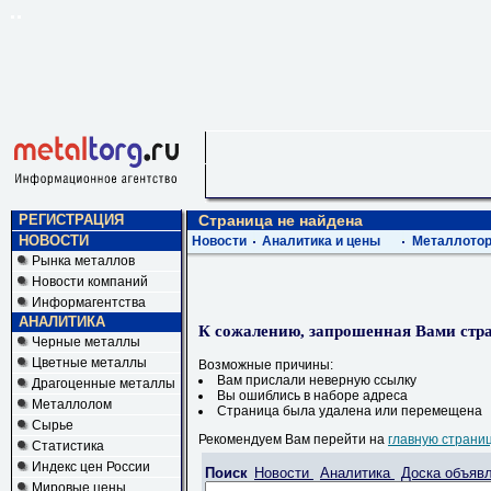
РЕГИСТРАЦИЯ
Страница не найдена
НОВОСТИ
Новости
Аналитика и цены
Металлотор
Рынка металлов
Новости компаний
Информагентства
АНАЛИТИКА
К сожалению, запрошенная Вами стра
Черные металлы
Цветные металлы
Возможные причины:
Вам прислали неверную ссылку
Драгоценные металлы
Вы ошиблись в наборе адреса
Металлолом
Страница была удалена или перемещена
Сырье
Рекомендуем Вам перейти на
главную страни
Статистика
Индекс цен России
Поиск
Новости
Аналитика
Доска объяв
Мировые цены