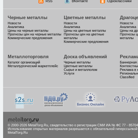
RSS
ВКонтакте
Одноклассники
Черные металлы
Цветные металлы
Драгоц
Новости
Новости
Новости
Аналитика
Аналитика
Аналитика
Цены на черные металлы
Цены на цветные металлы
Цены на д
Прогнозы цен на черные металлы
Прогнозы цен на цветные
Прогнозы ц
Коммерческие предложения
металлы
металлы
Коммерческие предложения
Металлоторговля
Доска объявлений
Реклам
Каталог организаций
Черные металлы
Баннерная
Металлургический маркетплейс
Цветные металлы
Контекстны
Сырье и металлолом
Реклама в 
Услуги
Региональн
Classified
© 2000-2026 MetalTorg.Ru,
cвидетельство о регистрации СМИ ИА № ФС 77 - 85704
Использование открытых материалов разрешается с обязательной гиперссылкой
MetalTorg.Ru