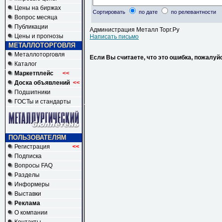
Цены на биржах
Сортировать
по дате
по релевантности
Вопрос месяца
Публикации
Администрация Металл Торг.Ру
Цены и прогнозы
Написать письмо
МЕТАЛЛОТОРГОВЛЯ
Металлоторговля
Если Вы считаете, что это ошибка, пожалуй
Каталог
Маркетплейс
<<
Доска объявлений
<<
Подшипники
ГОСТы и стандарты
ПОЛЬЗОВАТЕЛЯМ
Регистрация
<<
Подписка
Вопросы FAQ
Разделы
Информеры
Выставки
Реклама
О компании