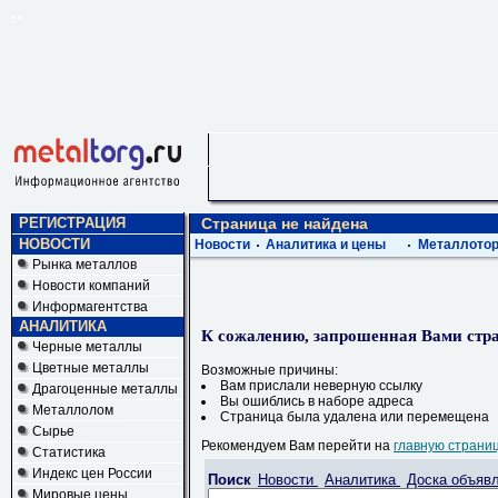
РЕГИСТРАЦИЯ
Страница не найдена
НОВОСТИ
Новости
Аналитика и цены
Металлотор
Рынка металлов
Новости компаний
Информагентства
АНАЛИТИКА
К сожалению, запрошенная Вами стра
Черные металлы
Цветные металлы
Возможные причины:
Вам прислали неверную ссылку
Драгоценные металлы
Вы ошиблись в наборе адреса
Металлолом
Страница была удалена или перемещена
Сырье
Рекомендуем Вам перейти на
главную страни
Статистика
Индекс цен России
Поиск
Новости
Аналитика
Доска объяв
Мировые цены