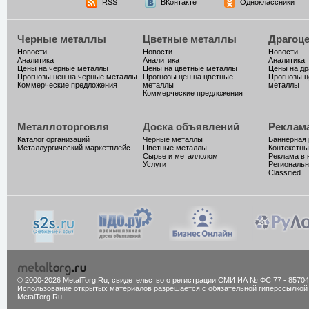
RSS
ВКонтакте
Одноклассники
Черные металлы
Цветные металлы
Драгоц
Новости
Новости
Новости
Аналитика
Аналитика
Аналитика
Цены на черные металлы
Цены на цветные металлы
Цены на д
Прогнозы цен на черные металлы
Прогнозы цен на цветные
Прогнозы ц
Коммерческие предложения
металлы
металлы
Коммерческие предложения
Металлоторговля
Доска объявлений
Реклам
Каталог организаций
Черные металлы
Баннерная
Металлургический маркетплейс
Цветные металлы
Контекстны
Сырье и металлолом
Реклама в 
Услуги
Региональн
Classified
© 2000-2026 MetalTorg.Ru,
cвидетельство о регистрации СМИ ИА № ФС 77 - 85704
Использование открытых материалов разрешается с обязательной гиперссылкой
MetalTorg.Ru