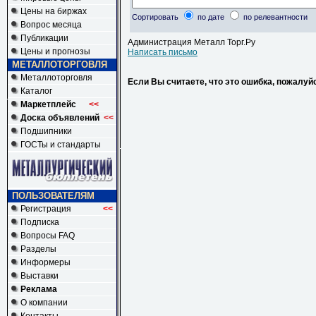
Цены на биржах
Сортировать
по дате
по релевантности
Вопрос месяца
Публикации
Администрация Металл Торг.Ру
Цены и прогнозы
Написать письмо
МЕТАЛЛОТОРГОВЛЯ
Металлоторговля
Если Вы считаете, что это ошибка, пожалуй
Каталог
Маркетплейс
<<
Доска объявлений
<<
Подшипники
ГОСТы и стандарты
ПОЛЬЗОВАТЕЛЯМ
Регистрация
<<
Подписка
Вопросы FAQ
Разделы
Информеры
Выставки
Реклама
О компании