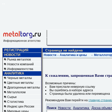
РЕГИСТРАЦИЯ
Страница не найдена
НОВОСТИ
Новости
Аналитика и цены
Металлотор
Рынка металлов
Новости компаний
Информагентства
АНАЛИТИКА
К сожалению, запрошенная Вами стра
Черные металлы
Цветные металлы
Возможные причины:
Вам прислали неверную ссылку
Драгоценные металлы
Вы ошиблись в наборе адреса
Металлолом
Страница была удалена или перемещена
Сырье
Рекомендуем Вам перейти на
главную страни
Статистика
Индекс цен России
Поиск
Новости
Аналитика
Доска объяв
Мировые цены