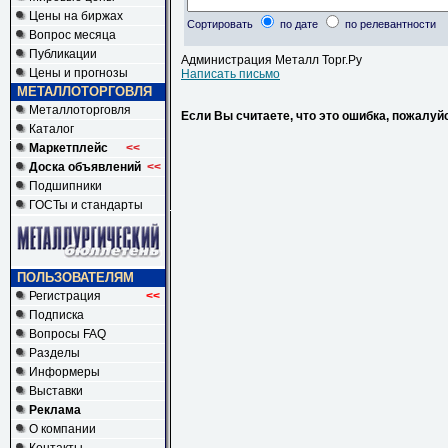
Цены на биржах
Сортировать
по дате
по релевантности
Вопрос месяца
Публикации
Администрация Металл Торг.Ру
Цены и прогнозы
Написать письмо
МЕТАЛЛОТОРГОВЛЯ
Металлоторговля
Если Вы считаете, что это ошибка, пожалуй
Каталог
Маркетплейс
<<
Доска объявлений
<<
Подшипники
ГОСТы и стандарты
ПОЛЬЗОВАТЕЛЯМ
Регистрация
<<
Подписка
Вопросы FAQ
Разделы
Информеры
Выставки
Реклама
О компании