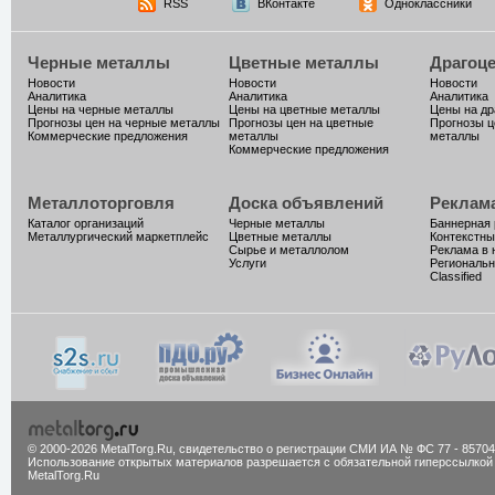
RSS
ВКонтакте
Одноклассники
Черные металлы
Цветные металлы
Драгоц
Новости
Новости
Новости
Аналитика
Аналитика
Аналитика
Цены на черные металлы
Цены на цветные металлы
Цены на д
Прогнозы цен на черные металлы
Прогнозы цен на цветные
Прогнозы ц
Коммерческие предложения
металлы
металлы
Коммерческие предложения
Металлоторговля
Доска объявлений
Реклам
Каталог организаций
Черные металлы
Баннерная
Металлургический маркетплейс
Цветные металлы
Контекстны
Сырье и металлолом
Реклама в 
Услуги
Региональн
Classified
© 2000-2026 MetalTorg.Ru,
cвидетельство о регистрации СМИ ИА № ФС 77 - 85704
Использование открытых материалов разрешается с обязательной гиперссылкой
MetalTorg.Ru