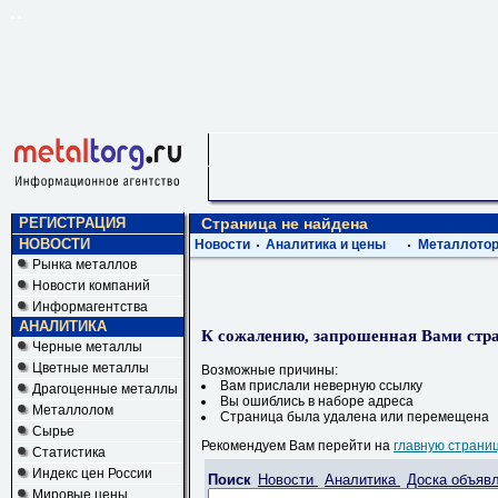
РЕГИСТРАЦИЯ
Страница не найдена
НОВОСТИ
Новости
Аналитика и цены
Металлотор
Рынка металлов
Новости компаний
Информагентства
АНАЛИТИКА
К сожалению, запрошенная Вами стра
Черные металлы
Цветные металлы
Возможные причины:
Вам прислали неверную ссылку
Драгоценные металлы
Вы ошиблись в наборе адреса
Металлолом
Страница была удалена или перемещена
Сырье
Рекомендуем Вам перейти на
главную страни
Статистика
Индекс цен России
Поиск
Новости
Аналитика
Доска объяв
Мировые цены