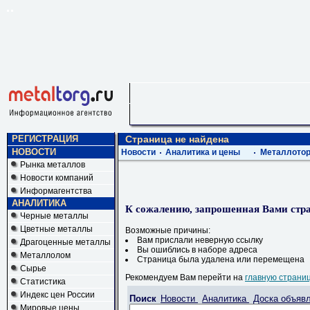
РЕГИСТРАЦИЯ
Страница не найдена
НОВОСТИ
Новости
Аналитика и цены
Металлотор
Рынка металлов
Новости компаний
Информагентства
АНАЛИТИКА
К сожалению, запрошенная Вами стра
Черные металлы
Цветные металлы
Возможные причины:
Вам прислали неверную ссылку
Драгоценные металлы
Вы ошиблись в наборе адреса
Металлолом
Страница была удалена или перемещена
Сырье
Рекомендуем Вам перейти на
главную страни
Статистика
Индекс цен России
Поиск
Новости
Аналитика
Доска объяв
Мировые цены