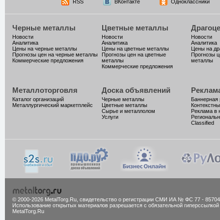
RSS
ВКонтакте
Одноклассники
Черные металлы
Цветные металлы
Драгоц
Новости
Новости
Новости
Аналитика
Аналитика
Аналитика
Цены на черные металлы
Цены на цветные металлы
Цены на д
Прогнозы цен на черные металлы
Прогнозы цен на цветные
Прогнозы ц
Коммерческие предложения
металлы
металлы
Коммерческие предложения
Металлоторговля
Доска объявлений
Реклам
Каталог организаций
Черные металлы
Баннерная
Металлургический маркетплейс
Цветные металлы
Контекстны
Сырье и металлолом
Реклама в 
Услуги
Региональн
Classified
© 2000-2026 MetalTorg.Ru,
cвидетельство о регистрации СМИ ИА № ФС 77 - 85704
Использование открытых материалов разрешается с обязательной гиперссылкой
MetalTorg.Ru