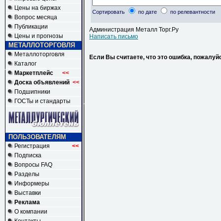
Цены на биржах
Сортировать
по дате
по релевантности
Вопрос месяца
Публикации
Администрация Металл Торг.Ру
Цены и прогнозы
Написать письмо
МЕТАЛЛОТОРГОВЛЯ
Металлоторговля
Если Вы считаете, что это ошибка, пожалуй
Каталог
Маркетплейс
<<
Доска объявлений
<<
Подшипники
ГОСТы и стандарты
ПОЛЬЗОВАТЕЛЯМ
Регистрация
<<
Подписка
Вопросы FAQ
Разделы
Информеры
Выставки
Реклама
О компании