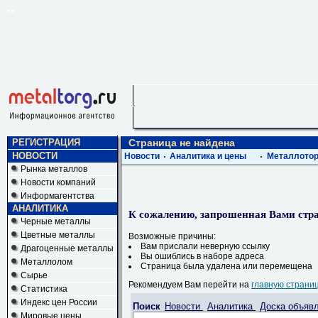
РЕГИСТРАЦИЯ
Страница не найдена
НОВОСТИ
Новости
Аналитика и цены
Металлотор
Рынка металлов
Новости компаний
Информагентства
АНАЛИТИКА
К сожалению, запрошенная Вами стра
Черные металлы
Цветные металлы
Возможные причины:
Вам прислали неверную ссылку
Драгоценные металлы
Вы ошиблись в наборе адреса
Металлолом
Страница была удалена или перемещена
Сырье
Рекомендуем Вам перейти на
главную страни
Статистика
Индекс цен России
Поиск
Новости
Аналитика
Доска объяв
Мировые цены