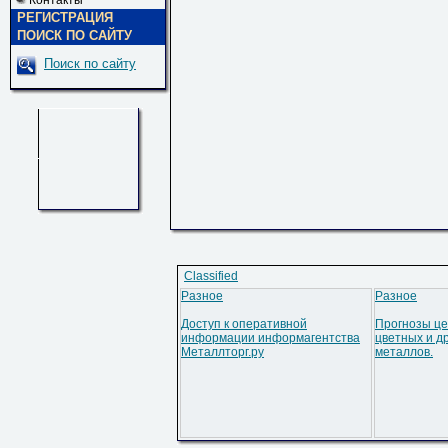
Контакты
РЕГИСТРАЦИЯ
ПОИСК ПО САЙТУ
Поиск по сайту
Classified
Разное
Разное
Доступ к оперативной
Прогнозы це
информации информагентства
цветных и д
Металлторг.ру
металлов.