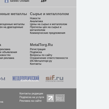
18+
Бизнес Онлайн
енные металлы
Сырье и металлолом
Новости
Аналитика
рагоценные металлы
Цены на сырье и металлолом
ен на драгоценные
Прогнозы цен на сырье и
металлолом
Коммерческие предложения
а
MetalTorg.Ru
 реклама
Регистрация
е объявления
Подписка
новостях
Вопросы по сайту
ая реклама
Ограничение ответственности
ИА Металлторг.ру
Контакты
Контакты редакции
Подписка на услуги
Реклама на сайте
 на