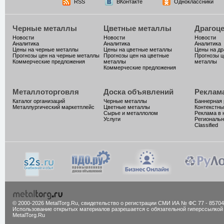
RSS
ВКонтакте
Одноклассники
Черные металлы
Цветные металлы
Драгоц
Новости
Новости
Новости
Аналитика
Аналитика
Аналитика
Цены на черные металлы
Цены на цветные металлы
Цены на д
Прогнозы цен на черные металлы
Прогнозы цен на цветные
Прогнозы ц
Коммерческие предложения
металлы
металлы
Коммерческие предложения
Металлоторговля
Доска объявлений
Реклам
Каталог организаций
Черные металлы
Баннерная
Металлургический маркетплейс
Цветные металлы
Контекстны
Сырье и металлолом
Реклама в 
Услуги
Региональн
Classified
© 2000-2026 MetalTorg.Ru,
cвидетельство о регистрации СМИ ИА № ФС 77 - 85704
Использование открытых материалов разрешается с обязательной гиперссылкой
MetalTorg.Ru