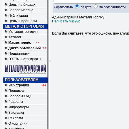
Цены на биржах
Сортировать
по дате
по релевантности
Вопрос месяца
Публикации
Администрация Металл Торг.Ру
Цены и прогнозы
Написать письмо
МЕТАЛЛОТОРГОВЛЯ
Металлоторговля
Если Вы считаете, что это ошибка, пожалуй
Каталог
Маркетплейс
<<
Доска объявлений
<<
Подшипники
ГОСТы и стандарты
ПОЛЬЗОВАТЕЛЯМ
Регистрация
<<
Подписка
Вопросы FAQ
Разделы
Информеры
Выставки
Реклама
О компании