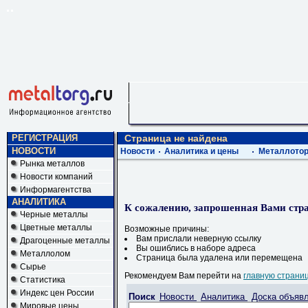
РЕГИСТРАЦИЯ
Страница не найдена
НОВОСТИ
Новости
Аналитика и цены
Металлотор
Рынка металлов
Новости компаний
Информагентства
АНАЛИТИКА
К сожалению, запрошенная Вами стра
Черные металлы
Цветные металлы
Возможные причины:
Вам прислали неверную ссылку
Драгоценные металлы
Вы ошиблись в наборе адреса
Металлолом
Страница была удалена или перемещена
Сырье
Рекомендуем Вам перейти на
главную страни
Статистика
Индекс цен России
Поиск
Новости
Аналитика
Доска объяв
Мировые цены