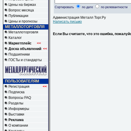
Цены на биржах
Сортировать
по дате
по релевантности
Вопрос месяца
Публикации
Администрация Металл Торг.Ру
Цены и прогнозы
Написать письмо
МЕТАЛЛОТОРГОВЛЯ
Металлоторговля
Если Вы считаете, что это ошибка, пожалуй
Каталог
Маркетплейс
<<
Доска объявлений
<<
Подшипники
ГОСТы и стандарты
ПОЛЬЗОВАТЕЛЯМ
Регистрация
<<
Подписка
Вопросы FAQ
Разделы
Информеры
Выставки
Реклама
О компании