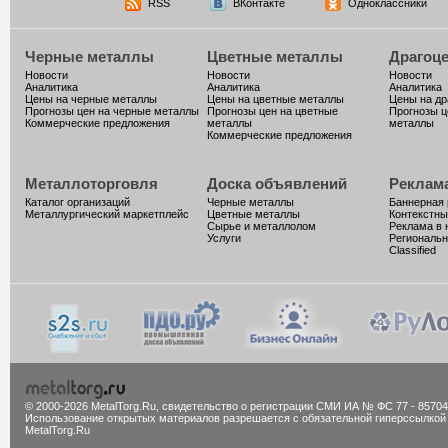
RSS
ВКонтакте
Одноклассники
Черные металлы
Цветные металлы
Драгоц
Новости
Новости
Новости
Аналитика
Аналитика
Аналитика
Цены на черные металлы
Цены на цветные металлы
Цены на д
Прогнозы цен на черные металлы
Прогнозы цен на цветные
Прогнозы ц
Коммерческие предложения
металлы
металлы
Коммерческие предложения
Металлоторговля
Доска объявлений
Реклам
Каталог организаций
Черные металлы
Баннерная
Металлургический маркетплейс
Цветные металлы
Контекстны
Сырье и металлолом
Реклама в 
Услуги
Региональн
Classified
© 2000-2026 MetalTorg.Ru,
cвидетельство о регистрации СМИ ИА № ФС 77 - 85704
Использование открытых материалов разрешается с обязательной гиперссылкой
MetalTorg.Ru