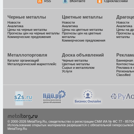
RSS
ВКонтакте
Одноклассники
Черные металлы
Цветные металлы
Драгоц
Новости
Новости
Новости
Аналитика
Аналитика
Аналитика
Цены на черные металлы
Цены на цветные металлы
Цены на д
Прогнозы цен на черные металлы
Прогнозы цен на цветные
Прогнозы ц
Коммерческие предложения
металлы
металлы
Коммерческие предложения
Металлоторговля
Доска объявлений
Реклам
Каталог организаций
Черные металлы
Баннерная
Металлургический маркетплейс
Цветные металлы
Контекстны
Сырье и металлолом
Реклама в 
Услуги
Региональн
Classified
© 2000-2026 MetalTorg.Ru,
cвидетельство о регистрации СМИ ИА № ФС 77 - 85704
Использование открытых материалов разрешается с обязательной гиперссылкой
MetalTorg.Ru