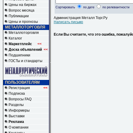
Цены на биржах
Сортировать
по дате
по релевантности
Вопрос месяца
Публикации
Администрация Металл Торг.Ру
Цены и прогнозы
Написать письмо
МЕТАЛЛОТОРГОВЛЯ
Металлоторговля
Если Вы считаете, что это ошибка, пожалуй
Каталог
Маркетплейс
<<
Доска объявлений
<<
Подшипники
ГОСТы и стандарты
ПОЛЬЗОВАТЕЛЯМ
Регистрация
<<
Подписка
Вопросы FAQ
Разделы
Информеры
Выставки
Реклама
О компании