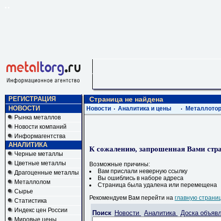
РЕГИСТРАЦИЯ
Страница не найдена
НОВОСТИ
Новости
Аналитика и цены
Металлотор
Рынка металлов
Новости компаний
Информагентства
АНАЛИТИКА
К сожалению, запрошенная Вами стра
Черные металлы
Цветные металлы
Возможные причины:
Вам прислали неверную ссылку
Драгоценные металлы
Вы ошиблись в наборе адреса
Металлолом
Страница была удалена или перемещена
Сырье
Рекомендуем Вам перейти на
главную страни
Статистика
Индекс цен России
Поиск
Новости
Аналитика
Доска объяв
Мировые цены