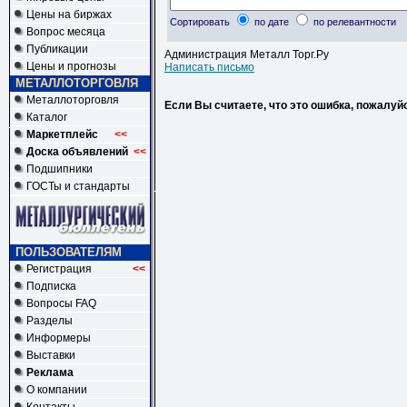
Цены на биржах
Сортировать
по дате
по релевантности
Вопрос месяца
Публикации
Администрация Металл Торг.Ру
Цены и прогнозы
Написать письмо
МЕТАЛЛОТОРГОВЛЯ
Металлоторговля
Если Вы считаете, что это ошибка, пожалуй
Каталог
Маркетплейс
<<
Доска объявлений
<<
Подшипники
ГОСТы и стандарты
ПОЛЬЗОВАТЕЛЯМ
Регистрация
<<
Подписка
Вопросы FAQ
Разделы
Информеры
Выставки
Реклама
О компании