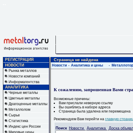
РЕГИСТРАЦИЯ
Страница не найдена
НОВОСТИ
Новости
Аналитика и цены
Металлотор
Рынка металлов
Новости компаний
Информагентства
АНАЛИТИКА
К сожалению, запрошенная Вами стра
Черные металлы
Цветные металлы
Возможные причины:
Вам прислали неверную ссылку
Драгоценные металлы
Вы ошиблись в наборе адреса
Металлолом
Страница была удалена или перемещена
Сырье
Рекомендуем Вам перейти на
главную страни
Статистика
Индекс цен России
Поиск
Новости
Аналитика
Доска объяв
Мировые цены