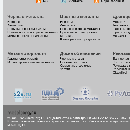
RSS
ВКонтакте
Одноклассники
Черные металлы
Цветные металлы
Драгоц
Новости
Новости
Новости
Аналитика
Аналитика
Аналитика
Цены на черные металлы
Цены на цветные металлы
Цены на д
Прогнозы цен на черные металлы
Прогнозы цен на цветные
Прогнозы ц
Коммерческие предложения
металлы
металлы
Коммерческие предложения
Металлоторговля
Доска объявлений
Реклам
Каталог организаций
Черные металлы
Баннерная
Металлургический маркетплейс
Цветные металлы
Контекстны
Сырье и металлолом
Реклама в 
Услуги
Региональн
Classified
© 2000-2026 MetalTorg.Ru,
cвидетельство о регистрации СМИ ИА № ФС 77 - 85704
Использование открытых материалов разрешается с обязательной гиперссылкой
MetalTorg.Ru