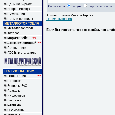
Цены на биржах
Сортировать
по дате
по релевантности
Вопрос месяца
Публикации
Администрация Металл Торг.Ру
Цены и прогнозы
Написать письмо
МЕТАЛЛОТОРГОВЛЯ
Металлоторговля
Если Вы считаете, что это ошибка, пожалуй
Каталог
Маркетплейс
<<
Доска объявлений
<<
Подшипники
ГОСТы и стандарты
ПОЛЬЗОВАТЕЛЯМ
Регистрация
<<
Подписка
Вопросы FAQ
Разделы
Информеры
Выставки
Реклама
О компании