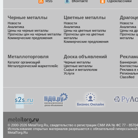
RSS
ВКонтакте
Одноклассники
Черные металлы
Цветные металлы
Драгоц
Новости
Новости
Новости
Аналитика
Аналитика
Аналитика
Цены на черные металлы
Цены на цветные металлы
Цены на д
Прогнозы цен на черные металлы
Прогнозы цен на цветные
Прогнозы ц
Коммерческие предложения
металлы
металлы
Коммерческие предложения
Металлоторговля
Доска объявлений
Реклам
Каталог организаций
Черные металлы
Баннерная
Металлургический маркетплейс
Цветные металлы
Контекстны
Сырье и металлолом
Реклама в 
Услуги
Региональн
Classified
© 2000-2026 MetalTorg.Ru,
cвидетельство о регистрации СМИ ИА № ФС 77 - 85704
Использование открытых материалов разрешается с обязательной гиперссылкой
MetalTorg.Ru