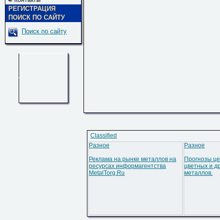
Контакты
РЕГИСТРАЦИЯ
ПОИСК ПО САЙТУ
Поиск по сайту
Classified
Разное
Разное
Реклама на рынке металлов на
Прогнозы це
ресурсах информагентства
цветных и д
MetalTorg.Ru
металлов.