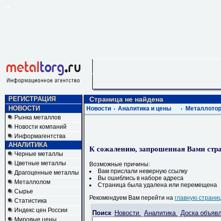
РЕГИСТРАЦИЯ
Страница не найдена
НОВОСТИ
Новости
Аналитика и цены
Металлотор
Рынка металлов
Новости компаний
Информагентства
АНАЛИТИКА
К сожалению, запрошенная Вами стра
Черные металлы
Цветные металлы
Возможные причины:
Вам прислали неверную ссылку
Драгоценные металлы
Вы ошиблись в наборе адреса
Металлолом
Страница была удалена или перемещена
Сырье
Рекомендуем Вам перейти на
главную страни
Статистика
Индекс цен России
Поиск
Новости
Аналитика
Доска объяв
Мировые цены