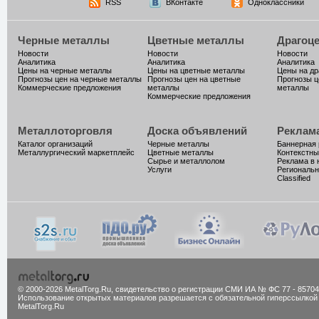
RSS
ВКонтакте
Одноклассники
Черные металлы
Цветные металлы
Драгоц
Новости
Новости
Новости
Аналитика
Аналитика
Аналитика
Цены на черные металлы
Цены на цветные металлы
Цены на д
Прогнозы цен на черные металлы
Прогнозы цен на цветные
Прогнозы ц
Коммерческие предложения
металлы
металлы
Коммерческие предложения
Металлоторговля
Доска объявлений
Реклам
Каталог организаций
Черные металлы
Баннерная
Металлургический маркетплейс
Цветные металлы
Контекстны
Сырье и металлолом
Реклама в 
Услуги
Региональн
Classified
© 2000-2026 MetalTorg.Ru,
cвидетельство о регистрации СМИ ИА № ФС 77 - 85704
Использование открытых материалов разрешается с обязательной гиперссылкой
MetalTorg.Ru