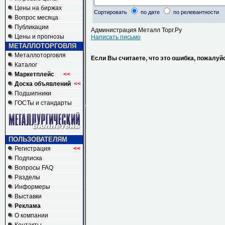
Цены на биржах
Сортировать
по дате
по релевантности
Вопрос месяца
Публикации
Администрация Металл Торг.Ру
Цены и прогнозы
Написать письмо
МЕТАЛЛОТОРГОВЛЯ
Металлоторговля
Если Вы считаете, что это ошибка, пожалуй
Каталог
Маркетплейс
<<
Доска объявлений
<<
Подшипники
ГОСТы и стандарты
ПОЛЬЗОВАТЕЛЯМ
Регистрация
<<
Подписка
Вопросы FAQ
Разделы
Информеры
Выставки
Реклама
О компании