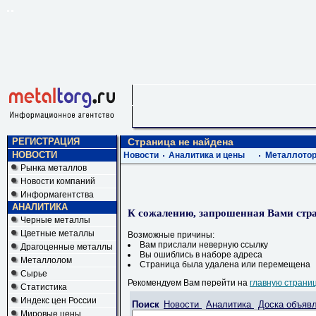
РЕГИСТРАЦИЯ
Страница не найдена
НОВОСТИ
Новости
Аналитика и цены
Металлотор
Рынка металлов
Новости компаний
Информагентства
АНАЛИТИКА
К сожалению, запрошенная Вами стра
Черные металлы
Цветные металлы
Возможные причины:
Вам прислали неверную ссылку
Драгоценные металлы
Вы ошиблись в наборе адреса
Металлолом
Страница была удалена или перемещена
Сырье
Рекомендуем Вам перейти на
главную страни
Статистика
Индекс цен России
Поиск
Новости
Аналитика
Доска объяв
Мировые цены