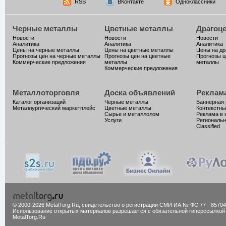
RSS
ВКонтакте
Одноклассники
Черные металлы
Цветные металлы
Драгоц
Новости
Новости
Новости
Аналитика
Аналитика
Аналитика
Цены на черные металлы
Цены на цветные металлы
Цены на д
Прогнозы цен на черные металлы
Прогнозы цен на цветные
Прогнозы ц
Коммерческие предложения
металлы
металлы
Коммерческие предложения
Металлоторговля
Доска объявлений
Реклам
Каталог организаций
Черные металлы
Баннерная
Металлургический маркетплейс
Цветные металлы
Контекстны
Сырье и металлолом
Реклама в 
Услуги
Региональн
Classified
© 2000-2026 MetalTorg.Ru,
cвидетельство о регистрации СМИ ИА № ФС 77 - 85704
Использование открытых материалов разрешается с обязательной гиперссылкой
MetalTorg.Ru