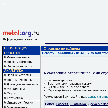
РЕГИСТРАЦИЯ
Страница не найдена
НОВОСТИ
Новости
Аналитика и цены
Металлотор
Рынка металлов
Новости компаний
Информагентства
АНАЛИТИКА
К сожалению, запрошенная Вами стра
Черные металлы
Цветные металлы
Возможные причины:
Вам прислали неверную ссылку
Драгоценные металлы
Вы ошиблись в наборе адреса
Металлолом
Страница была удалена или перемещена
Сырье
Рекомендуем Вам перейти на
главную страни
Статистика
Индекс цен России
Поиск
Новости
Аналитика
Доска объяв
Мировые цены