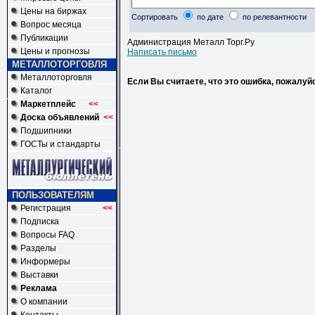
Цены на биржах
Сортировать
по дате
по релевантности
Вопрос месяца
Публикации
Администрация Металл Торг.Ру
Цены и прогнозы
Написать письмо
МЕТАЛЛОТОРГОВЛЯ
Металлоторговля
Если Вы считаете, что это ошибка, пожалуй
Каталог
Маркетплейс
<<
Доска объявлений
<<
Подшипники
ГОСТы и стандарты
ПОЛЬЗОВАТЕЛЯМ
Регистрация
<<
Подписка
Вопросы FAQ
Разделы
Информеры
Выставки
Реклама
О компании