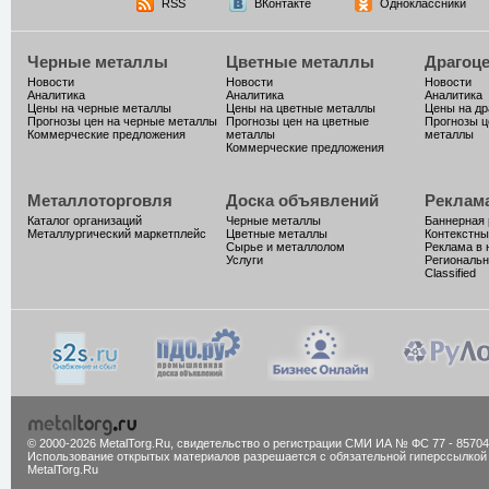
RSS
ВКонтакте
Одноклассники
Черные металлы
Цветные металлы
Драгоц
Новости
Новости
Новости
Аналитика
Аналитика
Аналитика
Цены на черные металлы
Цены на цветные металлы
Цены на д
Прогнозы цен на черные металлы
Прогнозы цен на цветные
Прогнозы ц
Коммерческие предложения
металлы
металлы
Коммерческие предложения
Металлоторговля
Доска объявлений
Реклам
Каталог организаций
Черные металлы
Баннерная
Металлургический маркетплейс
Цветные металлы
Контекстны
Сырье и металлолом
Реклама в 
Услуги
Региональн
Classified
© 2000-2026 MetalTorg.Ru,
cвидетельство о регистрации СМИ ИА № ФС 77 - 85704
Использование открытых материалов разрешается с обязательной гиперссылкой
MetalTorg.Ru