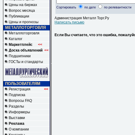
Цены на биржах
Сортировать
по дате
по релевантности
Вопрос месяца
Публикации
Администрация Металл Торг.Ру
Цены и прогнозы
Написать письмо
МЕТАЛЛОТОРГОВЛЯ
Металлоторговля
Если Вы считаете, что это ошибка, пожалуй
Каталог
Маркетплейс
<<
Доска объявлений
<<
Подшипники
ГОСТы и стандарты
ПОЛЬЗОВАТЕЛЯМ
Регистрация
<<
Подписка
Вопросы FAQ
Разделы
Информеры
Выставки
Реклама
О компании