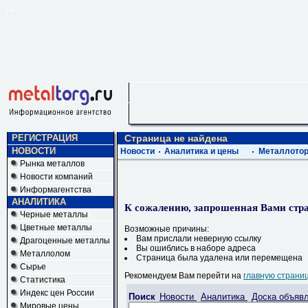
РЕГИСТРАЦИЯ
Страница не найдена
НОВОСТИ
Новости
Аналитика и цены
Металлотор
Рынка металлов
Новости компаний
Информагентства
АНАЛИТИКА
К сожалению, запрошенная Вами стра
Черные металлы
Цветные металлы
Возможные причины:
Вам прислали неверную ссылку
Драгоценные металлы
Вы ошиблись в наборе адреса
Металлолом
Страница была удалена или перемещена
Сырье
Рекомендуем Вам перейти на
главную страни
Статистика
Индекс цен России
Поиск
Новости
Аналитика
Доска объяв
Мировые цены