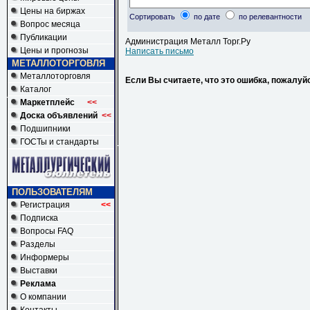
Цены на биржах
Сортировать
по дате
по релевантности
Вопрос месяца
Публикации
Администрация Металл Торг.Ру
Цены и прогнозы
Написать письмо
МЕТАЛЛОТОРГОВЛЯ
Металлоторговля
Если Вы считаете, что это ошибка, пожалуй
Каталог
Маркетплейс
<<
Доска объявлений
<<
Подшипники
ГОСТы и стандарты
ПОЛЬЗОВАТЕЛЯМ
Регистрация
<<
Подписка
Вопросы FAQ
Разделы
Информеры
Выставки
Реклама
О компании