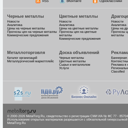
RSS
ВКонтакте
Одноклассники
Черные металлы
Цветные металлы
Драгоц
Новости
Новости
Новости
Аналитика
Аналитика
Аналитика
Цены на черные металлы
Цены на цветные металлы
Цены на д
Прогнозы цен на черные металлы
Прогнозы цен на цветные
Прогнозы ц
Коммерческие предложения
металлы
металлы
Коммерческие предложения
Металлоторговля
Доска объявлений
Реклам
Каталог организаций
Черные металлы
Баннерная
Металлургический маркетплейс
Цветные металлы
Контекстны
Сырье и металлолом
Реклама в 
Услуги
Региональн
Classified
© 2000-2026 MetalTorg.Ru,
cвидетельство о регистрации СМИ ИА № ФС 77 - 85704
Использование открытых материалов разрешается с обязательной гиперссылкой
MetalTorg.Ru