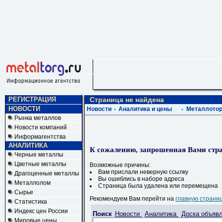
РЕГИСТРАЦИЯ
Страница не найдена
НОВОСТИ
Новости
Аналитика и цены
Металлотор
Рынка металлов
Новости компаний
Информагентства
АНАЛИТИКА
К сожалению, запрошенная Вами стра
Черные металлы
Цветные металлы
Возможные причины:
Вам прислали неверную ссылку
Драгоценные металлы
Вы ошиблись в наборе адреса
Металлолом
Страница была удалена или перемещена
Сырье
Рекомендуем Вам перейти на
главную страни
Статистика
Индекс цен России
Поиск
Новости
Аналитика
Доска объяв
Мировые цены