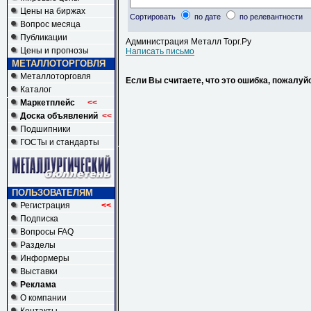
Цены на биржах
Сортировать
по дате
по релевантности
Вопрос месяца
Публикации
Администрация Металл Торг.Ру
Цены и прогнозы
Написать письмо
МЕТАЛЛОТОРГОВЛЯ
Металлоторговля
Если Вы считаете, что это ошибка, пожалуй
Каталог
Маркетплейс
<<
Доска объявлений
<<
Подшипники
ГОСТы и стандарты
ПОЛЬЗОВАТЕЛЯМ
Регистрация
<<
Подписка
Вопросы FAQ
Разделы
Информеры
Выставки
Реклама
О компании