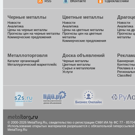
RSS
ВКонтакте
Одноклассники
Черные металлы
Цветные металлы
Драгоц
Новости
Новости
Новости
Аналитика
Аналитика
Аналитика
Цены на черные металлы
Цены на цветные металлы
Цены на д
Прогнозы цен на черные металлы
Прогнозы цен на цветные
Прогнозы ц
Коммерческие предложения
металлы
металлы
Коммерческие предложения
Металлоторговля
Доска объявлений
Реклам
Каталог организаций
Черные металлы
Баннерная
Металлургический маркетплейс
Цветные металлы
Контекстны
Сырье и металлолом
Реклама в 
Услуги
Региональн
Classified
© 2000-2026 MetalTorg.Ru,
cвидетельство о регистрации СМИ ИА № ФС 77 - 85704
Использование открытых материалов разрешается с обязательной гиперссылкой
MetalTorg.Ru