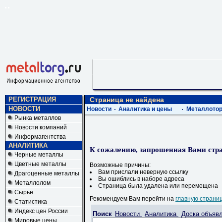
РЕГИСТРАЦИЯ
Страница не найдена
НОВОСТИ
Новости
Аналитика и цены
Металлотор
Рынка металлов
Новости компаний
Информагентства
АНАЛИТИКА
К сожалению, запрошенная Вами стра
Черные металлы
Цветные металлы
Возможные причины:
Вам прислали неверную ссылку
Драгоценные металлы
Вы ошиблись в наборе адреса
Металлолом
Страница была удалена или перемещена
Сырье
Рекомендуем Вам перейти на
главную страни
Статистика
Индекс цен России
Поиск
Новости
Аналитика
Доска объяв
Мировые цены