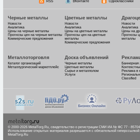
RSS
ВКонтакте
Одноклассники
Черные металлы
Цветные металлы
Драгоц
Новости
Новости
Новости
Аналитика
Аналитика
Аналитика
Цены на черные металлы
Цены на цветные металлы
Цены на д
Прогнозы цен на черные металлы
Прогнозы цен на цветные
Прогнозы ц
Коммерческие предложения
металлы
металлы
Коммерческие предложения
Металлоторговля
Доска объявлений
Реклам
Каталог организаций
Черные металлы
Баннерная
Металлургический маркетплейс
Цветные металлы
Контекстны
Сырье и металлолом
Реклама в 
Услуги
Региональн
Classified
© 2000-2026 MetalTorg.Ru,
cвидетельство о регистрации СМИ ИА № ФС 77 - 85704
Использование открытых материалов разрешается с обязательной гиперссылкой
MetalTorg.Ru