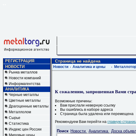
РЕГИСТРАЦИЯ
Страница не найдена
НОВОСТИ
Новости
Аналитика и цены
Металлотор
Рынка металлов
Новости компаний
Информагентства
АНАЛИТИКА
К сожалению, запрошенная Вами стра
Черные металлы
Цветные металлы
Возможные причины:
Вам прислали неверную ссылку
Драгоценные металлы
Вы ошиблись в наборе адреса
Металлолом
Страница была удалена или перемещена
Сырье
Рекомендуем Вам перейти на
главную страни
Статистика
Индекс цен России
Поиск
Новости
Аналитика
Доска объяв
Мировые цены