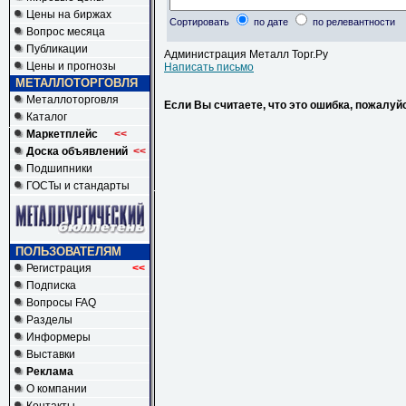
Цены на биржах
Сортировать
по дате
по релевантности
Вопрос месяца
Публикации
Администрация Металл Торг.Ру
Цены и прогнозы
Написать письмо
МЕТАЛЛОТОРГОВЛЯ
Металлоторговля
Если Вы считаете, что это ошибка, пожалуй
Каталог
Маркетплейс
<<
Доска объявлений
<<
Подшипники
ГОСТы и стандарты
ПОЛЬЗОВАТЕЛЯМ
Регистрация
<<
Подписка
Вопросы FAQ
Разделы
Информеры
Выставки
Реклама
О компании