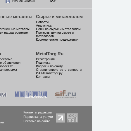
18+
Бизнес Онлайн
енные металлы
Сырье и металлолом
Новости
Аналитика
рагоценные металлы
Цены на сырье и металлолом
ен на драгоценные
Прогнозы цен на сырье и
металлолом
Коммерческие предложения
а
MetalTorg.Ru
 реклама
Регистрация
е объявления
Подписка
новостях
Вопросы по сайту
ая реклама
Ограничение ответственности
ИА Металлторг.ру
Контакты
Контакты редакции
Подписка на услуги
Реклама на сайте
 на