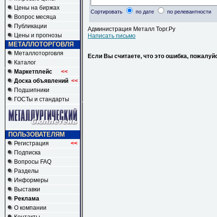
Цены на биржах
Сортировать
по дате
по релевантности
Вопрос месяца
Публикации
Администрация Металл Торг.Ру
Цены и прогнозы
Написать письмо
МЕТАЛЛОТОРГОВЛЯ
Металлоторговля
Если Вы считаете, что это ошибка, пожалуй
Каталог
Маркетплейс
<<
Доска объявлений
<<
Подшипники
ГОСТы и стандарты
ПОЛЬЗОВАТЕЛЯМ
Регистрация
<<
Подписка
Вопросы FAQ
Разделы
Информеры
Выставки
Реклама
О компании