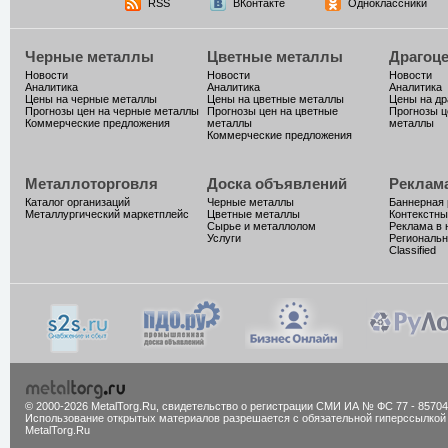
RSS
ВКонтакте
Одноклассники
Черные металлы
Цветные металлы
Драгоц
Новости
Новости
Новости
Аналитика
Аналитика
Аналитика
Цены на черные металлы
Цены на цветные металлы
Цены на д
Прогнозы цен на черные металлы
Прогнозы цен на цветные
Прогнозы ц
Коммерческие предложения
металлы
металлы
Коммерческие предложения
Металлоторговля
Доска объявлений
Реклам
Каталог организаций
Черные металлы
Баннерная
Металлургический маркетплейс
Цветные металлы
Контекстны
Сырье и металлолом
Реклама в 
Услуги
Региональн
Classified
© 2000-2026 MetalTorg.Ru,
cвидетельство о регистрации СМИ ИА № ФС 77 - 85704
Использование открытых материалов разрешается с обязательной гиперссылкой
MetalTorg.Ru