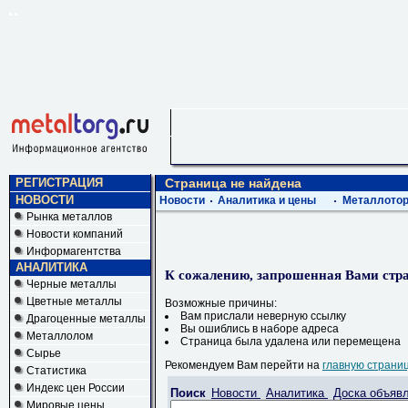
РЕГИСТРАЦИЯ
Страница не найдена
НОВОСТИ
Новости
Аналитика и цены
Металлотор
Рынка металлов
Новости компаний
Информагентства
АНАЛИТИКА
К сожалению, запрошенная Вами стра
Черные металлы
Цветные металлы
Возможные причины:
Вам прислали неверную ссылку
Драгоценные металлы
Вы ошиблись в наборе адреса
Металлолом
Страница была удалена или перемещена
Сырье
Рекомендуем Вам перейти на
главную страни
Статистика
Индекс цен России
Поиск
Новости
Аналитика
Доска объяв
Мировые цены