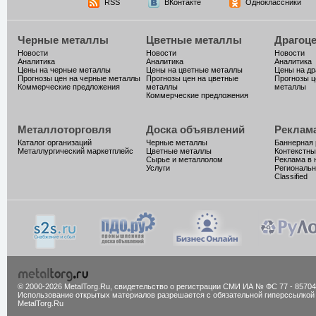
RSS
ВКонтакте
Одноклассники
Черные металлы
Цветные металлы
Драгоц
Новости
Новости
Новости
Аналитика
Аналитика
Аналитика
Цены на черные металлы
Цены на цветные металлы
Цены на д
Прогнозы цен на черные металлы
Прогнозы цен на цветные
Прогнозы ц
Коммерческие предложения
металлы
металлы
Коммерческие предложения
Металлоторговля
Доска объявлений
Реклам
Каталог организаций
Черные металлы
Баннерная
Металлургический маркетплейс
Цветные металлы
Контекстны
Сырье и металлолом
Реклама в 
Услуги
Региональн
Classified
© 2000-2026 MetalTorg.Ru,
cвидетельство о регистрации СМИ ИА № ФС 77 - 85704
Использование открытых материалов разрешается с обязательной гиперссылкой
MetalTorg.Ru