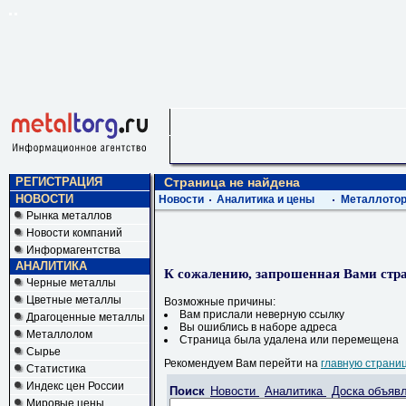
РЕГИСТРАЦИЯ
Страница не найдена
НОВОСТИ
Новости
Аналитика и цены
Металлотор
Рынка металлов
Новости компаний
Информагентства
АНАЛИТИКА
К сожалению, запрошенная Вами стра
Черные металлы
Цветные металлы
Возможные причины:
Вам прислали неверную ссылку
Драгоценные металлы
Вы ошиблись в наборе адреса
Металлолом
Страница была удалена или перемещена
Сырье
Рекомендуем Вам перейти на
главную страни
Статистика
Индекс цен России
Поиск
Новости
Аналитика
Доска объяв
Мировые цены