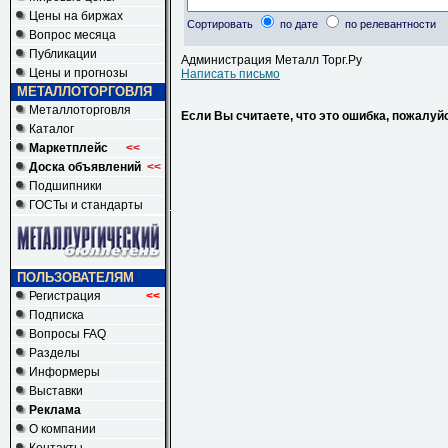
Цены на биржах
Сортировать
по дате
по релевантности
Вопрос месяца
Публикации
Администрация Металл Торг.Ру
Цены и прогнозы
Написать письмо
МЕТАЛЛОТОРГОВЛЯ
Металлоторговля
Если Вы считаете, что это ошибка, пожалуй
Каталог
Маркетплейс
<<
Доска объявлений
<<
Подшипники
ГОСТы и стандарты
ПОЛЬЗОВАТЕЛЯМ
Регистрация
<<
Подписка
Вопросы FAQ
Разделы
Информеры
Выставки
Реклама
О компании