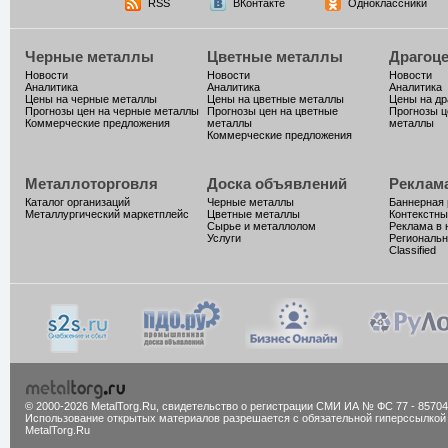
RSS
ВКонтакте
Одноклассники
Черные металлы
Цветные металлы
Драгоц
Новости
Новости
Новости
Аналитика
Аналитика
Аналитика
Цены на черные металлы
Цены на цветные металлы
Цены на д
Прогнозы цен на черные металлы
Прогнозы цен на цветные
Прогнозы ц
Коммерческие предложения
металлы
металлы
Коммерческие предложения
Металлоторговля
Доска объявлений
Реклам
Каталог организаций
Черные металлы
Баннерная
Металлургический маркетплейс
Цветные металлы
Контекстны
Сырье и металлолом
Реклама в 
Услуги
Региональн
Classified
© 2000-2026 MetalTorg.Ru,
cвидетельство о регистрации СМИ ИА № ФС 77 - 85704
Использование открытых материалов разрешается с обязательной гиперссылкой
MetalTorg.Ru