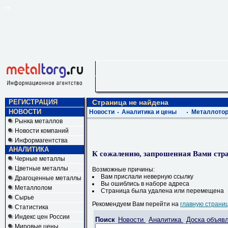
РЕГИСТРАЦИЯ
Страница не найдена
НОВОСТИ
Новости
Аналитика и цены
Металлотор
Рынка металлов
Новости компаний
Информагентства
АНАЛИТИКА
К сожалению, запрошенная Вами стра
Черные металлы
Цветные металлы
Возможные причины:
Вам прислали неверную ссылку
Драгоценные металлы
Вы ошиблись в наборе адреса
Металлолом
Страница была удалена или перемещена
Сырье
Рекомендуем Вам перейти на
главную страни
Статистика
Индекс цен России
Поиск
Новости
Аналитика
Доска объяв
Мировые цены