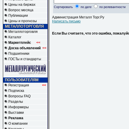
Цены на биржах
Сортировать
по дате
по релевантности
Вопрос месяца
Публикации
Администрация Металл Торг.Ру
Цены и прогнозы
Написать письмо
МЕТАЛЛОТОРГОВЛЯ
Металлоторговля
Если Вы считаете, что это ошибка, пожалуй
Каталог
Маркетплейс
<<
Доска объявлений
<<
Подшипники
ГОСТы и стандарты
ПОЛЬЗОВАТЕЛЯМ
Регистрация
<<
Подписка
Вопросы FAQ
Разделы
Информеры
Выставки
Реклама
О компании