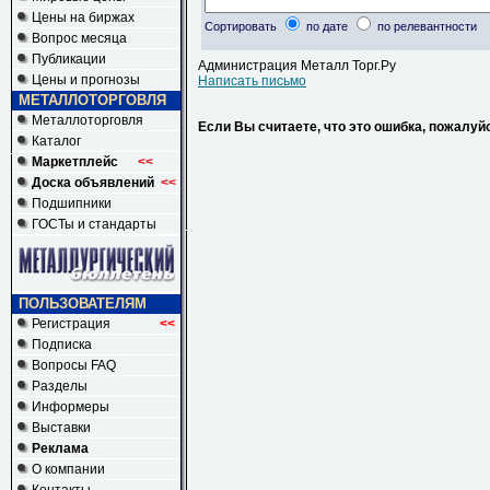
Цены на биржах
Сортировать
по дате
по релевантности
Вопрос месяца
Публикации
Администрация Металл Торг.Ру
Цены и прогнозы
Написать письмо
МЕТАЛЛОТОРГОВЛЯ
Металлоторговля
Если Вы считаете, что это ошибка, пожалуй
Каталог
Маркетплейс
<<
Доска объявлений
<<
Подшипники
ГОСТы и стандарты
ПОЛЬЗОВАТЕЛЯМ
Регистрация
<<
Подписка
Вопросы FAQ
Разделы
Информеры
Выставки
Реклама
О компании