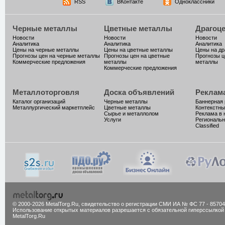
RSS
ВКонтакте
Одноклассники
Черные металлы
Цветные металлы
Драгоц
Новости
Новости
Новости
Аналитика
Аналитика
Аналитика
Цены на черные металлы
Цены на цветные металлы
Цены на д
Прогнозы цен на черные металлы
Прогнозы цен на цветные
Прогнозы ц
Коммерческие предложения
металлы
металлы
Коммерческие предложения
Металлоторговля
Доска объявлений
Реклам
Каталог организаций
Черные металлы
Баннерная
Металлургический маркетплейс
Цветные металлы
Контекстны
Сырье и металлолом
Реклама в 
Услуги
Региональн
Classified
© 2000-2026 MetalTorg.Ru,
cвидетельство о регистрации СМИ ИА № ФС 77 - 85704
Использование открытых материалов разрешается с обязательной гиперссылкой
MetalTorg.Ru