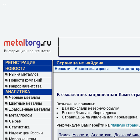
РЕГИСТРАЦИЯ
Страница не найдена
НОВОСТИ
Новости
Аналитика и цены
Металлотор
Рынка металлов
Новости компаний
Информагентства
АНАЛИТИКА
К сожалению, запрошенная Вами стра
Черные металлы
Цветные металлы
Возможные причины:
Вам прислали неверную ссылку
Драгоценные металлы
Вы ошиблись в наборе адреса
Металлолом
Страница была удалена или перемещена
Сырье
Рекомендуем Вам перейти на
главную страни
Статистика
Индекс цен России
Поиск
Новости
Аналитика
Доска объяв
Мировые цены