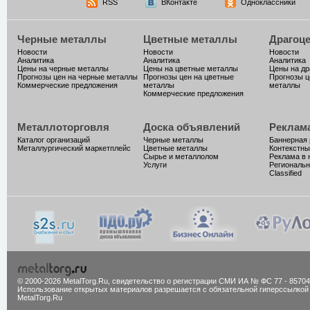
RSS
ВКонтакте
Одноклассники
Черные металлы
Цветные металлы
Драгоц
Новости
Новости
Новости
Аналитика
Аналитика
Аналитика
Цены на черные металлы
Цены на цветные металлы
Цены на д
Прогнозы цен на черные металлы
Прогнозы цен на цветные
Прогнозы ц
Коммерческие предложения
металлы
металлы
Коммерческие предложения
Металлоторговля
Доска объявлений
Реклам
Каталог организаций
Черные металлы
Баннерная
Металлургический маркетплейс
Цветные металлы
Контекстны
Сырье и металлолом
Реклама в 
Услуги
Региональн
Classified
© 2000-2026 MetalTorg.Ru,
cвидетельство о регистрации СМИ ИА № ФС 77 - 85704
Использование открытых материалов разрешается с обязательной гиперссылкой
MetalTorg.Ru