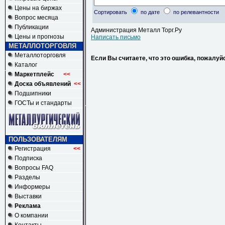
Цены на биржах
Сортировать
по дате
по релевантности
Вопрос месяца
Публикации
Администрация Металл Торг.Ру
Цены и прогнозы
Написать письмо
МЕТАЛЛОТОРГОВЛЯ
Металлоторговля
Если Вы считаете, что это ошибка, пожалуй
Каталог
Маркетплейс
<<
Доска объявлений
<<
Подшипники
ГОСТы и стандарты
ПОЛЬЗОВАТЕЛЯМ
Регистрация
<<
Подписка
Вопросы FAQ
Разделы
Информеры
Выставки
Реклама
О компании