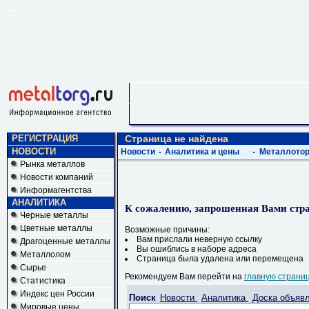
РЕГИСТРАЦИЯ
Страница не найдена
НОВОСТИ
Новости
Аналитика и цены
Металлотор
Рынка металлов
Новости компаний
Информагентства
АНАЛИТИКА
К сожалению, запрошенная Вами стра
Черные металлы
Цветные металлы
Возможные причины:
Вам прислали неверную ссылку
Драгоценные металлы
Вы ошиблись в наборе адреса
Металлолом
Страница была удалена или перемещена
Сырье
Рекомендуем Вам перейти на
главную страни
Статистика
Индекс цен России
Поиск
Новости
Аналитика
Доска объяв
Мировые цены