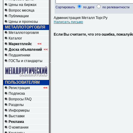
Цены на биржах
Сортировать
по дате
по релевантности
Вопрос месяца
Публикации
Администрация Металл Торг.Ру
Цены и прогнозы
Написать письмо
МЕТАЛЛОТОРГОВЛЯ
Металлоторговля
Если Вы считаете, что это ошибка, пожалуй
Каталог
Маркетплейс
<<
Доска объявлений
<<
Подшипники
ГОСТы и стандарты
ПОЛЬЗОВАТЕЛЯМ
Регистрация
<<
Подписка
Вопросы FAQ
Разделы
Информеры
Выставки
Реклама
О компании