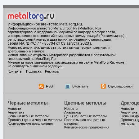
Информационное агентство MetalTorg.Ru
.
Информационное агентство Металлторг. Ру (MetalTorg.Ru)
зарегистрировано Федеральной службой по надзору в сфере связи,
информационных технологий и массовых коммуникаций (Роскомнадзор),
регистрационный номер и дата принятия решения о регистрации:
серия ИА № ФС 77 - 85704 от 03 августа 2023 г.
Новости, аналитика, цены, статистика рынка черных, цветных и
драгоценных металлов.
Использование открытых материалов разрешается с обязательной
гиперссылкой на MetalTorg.Ru
Мнение авторов материалов, размещаемых на сайте MetalTorg.Ru, может
не совпадать с мнением редакции.
Контакты
Подписка
Реклама
RSS
ВКонтакте
Одноклассники
Черные металлы
Цветные металлы
Драгоц
Новости
Новости
Новости
Аналитика
Аналитика
Аналитика
Цены на черные металлы
Цены на цветные металлы
Цены на д
Прогнозы цен на черные металлы
Прогнозы цен на цветные
Прогнозы ц
Коммерческие предложения
металлы
металлы
Коммерческие предложения