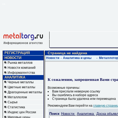
РЕГИСТРАЦИЯ
Страница не найдена
НОВОСТИ
Новости
Аналитика и цены
Металлотор
Рынка металлов
Новости компаний
Информагентства
АНАЛИТИКА
К сожалению, запрошенная Вами стра
Черные металлы
Цветные металлы
Возможные причины:
Вам прислали неверную ссылку
Драгоценные металлы
Вы ошиблись в наборе адреса
Металлолом
Страница была удалена или перемещена
Сырье
Рекомендуем Вам перейти на
главную страни
Статистика
Индекс цен России
Поиск
Новости
Аналитика
Доска объяв
Мировые цены