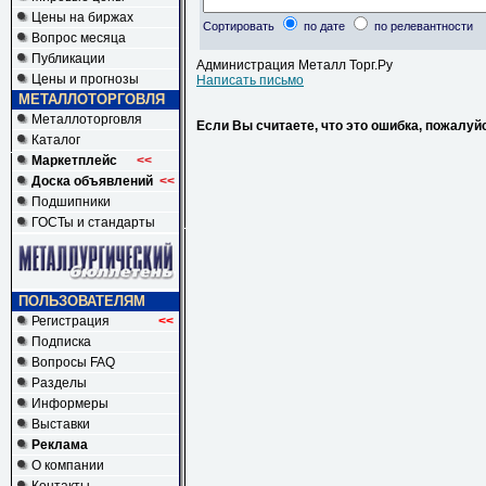
Цены на биржах
Сортировать
по дате
по релевантности
Вопрос месяца
Публикации
Администрация Металл Торг.Ру
Цены и прогнозы
Написать письмо
МЕТАЛЛОТОРГОВЛЯ
Металлоторговля
Если Вы считаете, что это ошибка, пожалуй
Каталог
Маркетплейс
<<
Доска объявлений
<<
Подшипники
ГОСТы и стандарты
ПОЛЬЗОВАТЕЛЯМ
Регистрация
<<
Подписка
Вопросы FAQ
Разделы
Информеры
Выставки
Реклама
О компании