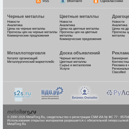
RSS
ВКонтакте
Одноклассники
Черные металлы
Цветные металлы
Драгоц
Новости
Новости
Новости
Аналитика
Аналитика
Аналитика
Цены на черные металлы
Цены на цветные металлы
Цены на д
Прогнозы цен на черные металлы
Прогнозы цен на цветные
Прогнозы ц
Коммерческие предложения
металлы
металлы
Коммерческие предложения
Металлоторговля
Доска объявлений
Реклам
Каталог организаций
Черные металлы
Баннерная
Металлургический маркетплейс
Цветные металлы
Контекстны
Сырье и металлолом
Реклама в 
Услуги
Региональн
Classified
© 2000-2026 MetalTorg.Ru,
cвидетельство о регистрации СМИ ИА № ФС 77 - 85704
Использование открытых материалов разрешается с обязательной гиперссылкой
MetalTorg.Ru