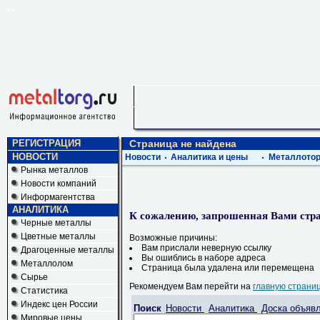
РЕГИСТРАЦИЯ
Страница не найдена
НОВОСТИ
Новости
Аналитика и цены
Металлотор
Рынка металлов
Новости компаний
Информагентства
АНАЛИТИКА
К сожалению, запрошенная Вами стра
Черные металлы
Цветные металлы
Возможные причины:
Вам прислали неверную ссылку
Драгоценные металлы
Вы ошиблись в наборе адреса
Металлолом
Страница была удалена или перемещена
Сырье
Рекомендуем Вам перейти на
главную страни
Статистика
Индекс цен России
Поиск
Новости
Аналитика
Доска объяв
Мировые цены