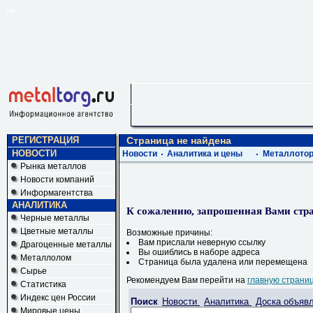
РЕГИСТРАЦИЯ
Страница не найдена
НОВОСТИ
Новости
Аналитика и цены
Металлотор
Рынка металлов
Новости компаний
Информагентства
АНАЛИТИКА
К сожалению, запрошенная Вами стра
Черные металлы
Цветные металлы
Возможные причины:
Вам прислали неверную ссылку
Драгоценные металлы
Вы ошиблись в наборе адреса
Металлолом
Страница была удалена или перемещена
Сырье
Рекомендуем Вам перейти на
главную страни
Статистика
Индекс цен России
Поиск
Новости
Аналитика
Доска объяв
Мировые цены