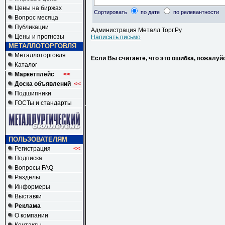
Цены на биржах
Сортировать
по дате
по релевантности
Вопрос месяца
Публикации
Администрация Металл Торг.Ру
Цены и прогнозы
Написать письмо
МЕТАЛЛОТОРГОВЛЯ
Металлоторговля
Если Вы считаете, что это ошибка, пожалуй
Каталог
Маркетплейс
<<
Доска объявлений
<<
Подшипники
ГОСТы и стандарты
ПОЛЬЗОВАТЕЛЯМ
Регистрация
<<
Подписка
Вопросы FAQ
Разделы
Информеры
Выставки
Реклама
О компании