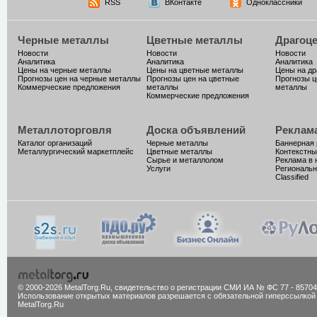
RSS
ВКонтакте
Одноклассники
Черные металлы
Цветные металлы
Драгоц
Новости
Новости
Новости
Аналитика
Аналитика
Аналитика
Цены на черные металлы
Цены на цветные металлы
Цены на д
Прогнозы цен на черные металлы
Прогнозы цен на цветные
Прогнозы ц
Коммерческие предложения
металлы
металлы
Коммерческие предложения
Металлоторговля
Доска объявлений
Реклам
Каталог организаций
Черные металлы
Баннерная
Металлургический маркетплейс
Цветные металлы
Контекстны
Сырье и металлолом
Реклама в 
Услуги
Региональн
Classified
© 2000-2026 MetalTorg.Ru,
cвидетельство о регистрации СМИ ИА № ФС 77 - 85704
Использование открытых материалов разрешается с обязательной гиперссылкой
MetalTorg.Ru